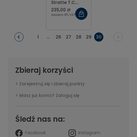
Stratte T.C.
Gold 23 cm
235,00 zł
zawiera 8% VAT
1
...
26
27
28
29
30
Zbieraj korzyści
Zarejestruj się i zbieraj punkty
Masz już konto? Zaloguj się
Śledź nas na:
Facebook
Instagram