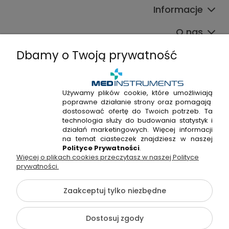
Informacje
O nas
Dbamy o Twoją prywatność
Używamy plików cookie, które umożliwiają
poprawne działanie strony oraz pomagają
+48 720 915 338
dostosować ofertę do Twoich potrzeb. Ta
+48 22 298 53 38
technologia służy do budowania statystyk i
działań marketingowych. Więcej informacji
Napisz do nas!
na temat ciasteczek znajdziesz w naszej
Polityce Prywatności
.
Więcej o plikach cookies przeczytasz w naszej Polityce
Hossa Medical Sp. z o. o. | ul. Kryształowa 33A, 01-356
prywatności.
Warszawa, woj. mazowieckie | NIP: 7010404814, REGON:
146982576, KRS: 0000491265
Zaakceptuj tylko niezbędne
©2026 Wszelkie Prawa Zastrzeżone | medinstruments.pl
Dostosuj zgody