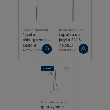
Hossa International
Hossa International
Pęseta
Łopatka do
chirurgiczna z
języka 22x18
ząbkami 3x4,
mm dł. 20 cm
54,00 zł
45,00 zł
25 cm
zawiera 8% VAT
zawiera 8% VAT
nowość
Hossa International
Igłotrzymacz