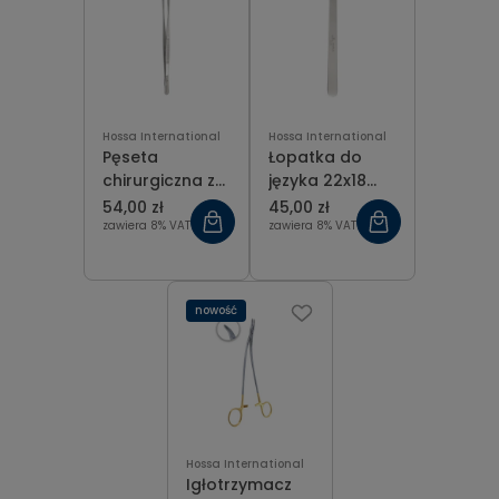
Hossa International
Hossa International
Pęseta
Łopatka do
chirurgiczna z
języka 22x18
ząbkami 3x4,
mm dł. 20 cm
54,00 zł
45,00 zł
25 cm
zawiera 8% VAT
zawiera 8% VAT
nowość
Hossa International
Igłotrzymacz