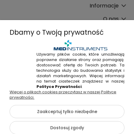
Informacje
O nas
Dbamy o Twoją prywatność
Używamy plików cookie, które umożliwiają
poprawne działanie strony oraz pomagają
+48 720 915 338
dostosować ofertę do Twoich potrzeb. Ta
+48 22 298 53 38
technologia służy do budowania statystyk i
działań marketingowych. Więcej informacji
Napisz do nas!
na temat ciasteczek znajdziesz w naszej
Polityce Prywatności
.
Więcej o plikach cookies przeczytasz w naszej Polityce
Hossa Medical Sp. z o. o. | ul. Kryształowa 33A, 01-356
prywatności.
Warszawa, woj. mazowieckie | NIP: 7010404814, REGON:
146982576, KRS: 0000491265
Zaakceptuj tylko niezbędne
©2026 Wszelkie Prawa Zastrzeżone | medinstruments.pl
Dostosuj zgody