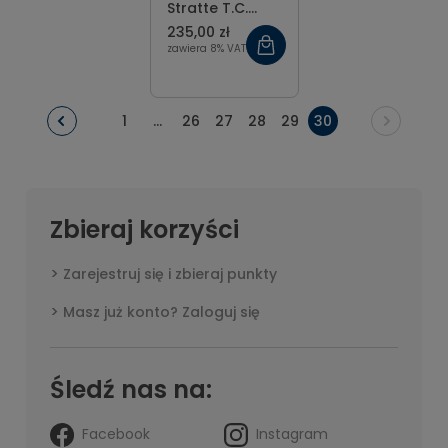
Stratte T.C.
Gold 23 cm
235,00 zł
zawiera 8% VAT
1
...
26
27
28
29
30
Zbieraj korzyści
Zarejestruj się i zbieraj punkty
Masz już konto? Zaloguj się
Śledź nas na:
Facebook
Instagram