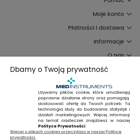
Pomoc
Moje konto
Płatności i dostawa
Informacje
O nas
Dbamy o Twoją prywatność
Używamy plików cookie, które umożliwiają
poprawne działanie strony oraz pomagają
+48 720 915 338
dostosować ofertę do Twoich potrzeb. Ta
+48 22 298 53 38
technologia służy do budowania statystyk i
działań marketingowych. Więcej informacji
Napisz do nas!
na temat ciasteczek znajdziesz w naszej
Polityce Prywatności
.
Więcej o plikach cookies przeczytasz w naszej Polityce
Hossa Medical Sp. z o. o. | ul. Kryształowa 33A, 01-356
prywatności.
Warszawa, woj. mazowieckie | NIP: 7010404814, REGON: