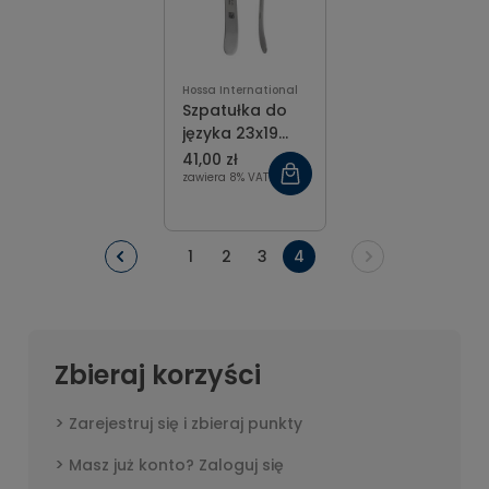
Hossa International
Szpatułka do
języka 23x19
mm, dł. 15 cm
41,00 zł
zawiera 8% VAT
1
2
3
4
Zbieraj korzyści
Zarejestruj się i zbieraj punkty
Masz już konto? Zaloguj się