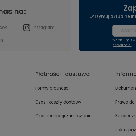
Zap
nas na:
Otrzymuj aktualne i
ook
Instagram
in
*Zapisując si
prywatności
Płatności i dostawa
Inform
Formy płatności
Dokument
Czas i koszty dostawy
Prawo do 
Czas realizacji zamówienia
Bezpiecz
Jak kupo