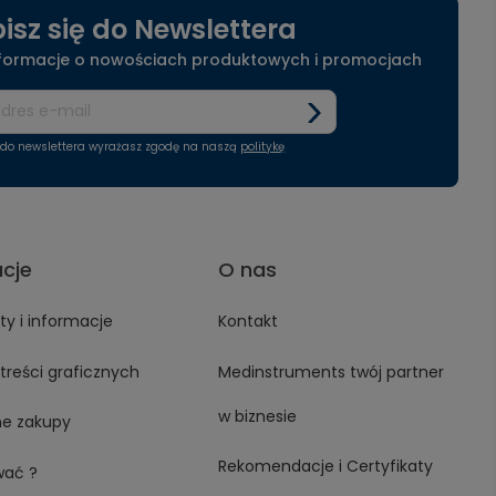
isz się do Newslettera
nformacje o nowościach produktowych i promocjach
ę do newslettera wyrażasz zgodę na naszą
politykę
acje
O nas
y i informacje
Kontakt
treści graficznych
Medinstruments twój partner
w biznesie
ne zakupy
Rekomendacje i Certyfikaty
wać ?