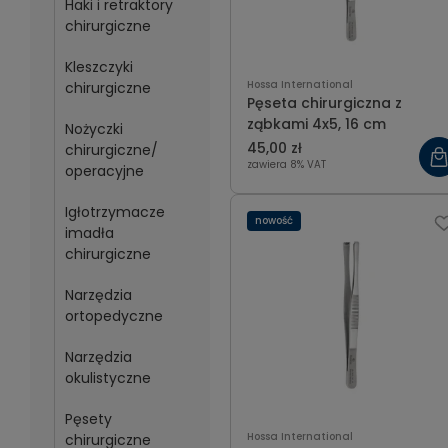
Haki i retraktory
chirurgiczne
Kleszczyki
Hossa International
chirurgiczne
Pęseta chirurgiczna z
ząbkami 4x5, 16 cm
Nożyczki
45,00 zł
chirurgiczne/
zawiera 8% VAT
operacyjne
Igłotrzymacze
nowość
imadła
chirurgiczne
Narzędzia
ortopedyczne
Narzędzia
okulistyczne
Pęsety
Hossa International
chirurgiczne