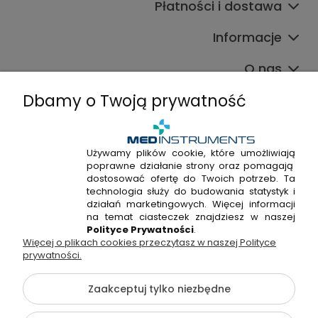
Płatności i dostawa
Informacje
O nas
Dbamy o Twoją prywatność
Używamy plików cookie, które umożliwiają
poprawne działanie strony oraz pomagają
+48 720 915 338
dostosować ofertę do Twoich potrzeb. Ta
+48 22 298 53 38
technologia służy do budowania statystyk i
działań marketingowych. Więcej informacji
Napisz do nas!
na temat ciasteczek znajdziesz w naszej
Polityce Prywatności
.
Więcej o plikach cookies przeczytasz w naszej Polityce
Hossa Medical Sp. z o. o. | ul. Kryształowa 33A, 01-356
prywatności.
Warszawa, woj. mazowieckie | NIP: 7010404814, REGON:
146982576, KRS: 0000491265
Zaakceptuj tylko niezbędne