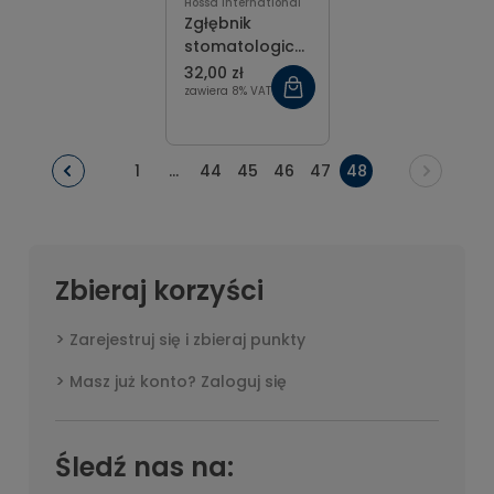
Hossa International
Zgłębnik
stomatologiczny
super lekki
32,00 zł
ergonomiczny
zawiera 8% VAT
1
...
44
45
46
47
48
Zbieraj korzyści
Zarejestruj się i zbieraj punkty
Masz już konto? Zaloguj się
Śledź nas na: