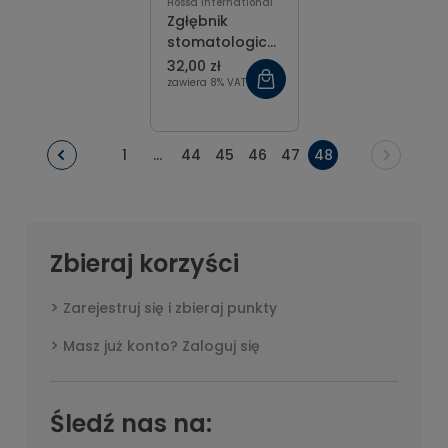
Hossa International
Zgłębnik
stomatologiczny
super lekki
32,00 zł
ergonomiczny
zawiera 8% VAT
1
...
44
45
46
47
48
Zbieraj korzyści
Zarejestruj się i zbieraj punkty
Masz już konto? Zaloguj się
Śledź nas na: