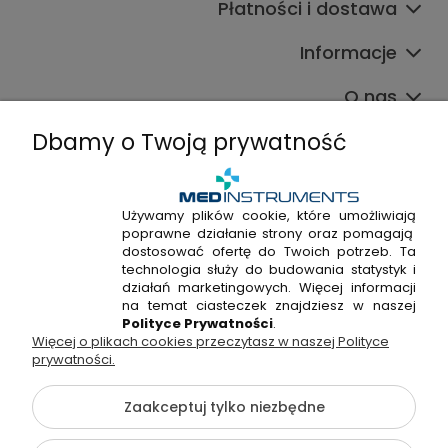
Płatności i dostawa
Informacje
O nas
Dbamy o Twoją prywatność
Używamy plików cookie, które umożliwiają
poprawne działanie strony oraz pomagają
+48 720 915 338
dostosować ofertę do Twoich potrzeb. Ta
+48 22 298 53 38
technologia służy do budowania statystyk i
działań marketingowych. Więcej informacji
Napisz do nas!
na temat ciasteczek znajdziesz w naszej
Polityce Prywatności
.
Więcej o plikach cookies przeczytasz w naszej Polityce
Hossa Medical Sp. z o. o. | ul. Kryształowa 33A, 01-356
prywatności.
Warszawa, woj. mazowieckie | NIP: 7010404814, REGON:
146982576, KRS: 0000491265
Zaakceptuj tylko niezbędne