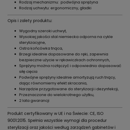
Rodzaj mechanizmu: podwójna sprężyna
Rodzaj uchwytu: ergonomiczny, gładki
Opis i zalety produktu:
Wygodny szeroki uchwyt,
Wysokiej jakości stal niemiecka odporna na cykle
sterylizacyjne,
Ostra końcówka tnąca,
Brzegi idealnie dopasowane do ręki, zapewnia
bezpieczne użycie w rękawiczkach ochronnych,
Sprężyny można rozłączyć i odpowiednio dopasować
siłę cięcia
Podwójne sprężyny idealnie amortyzują ruch tnący,
dając równomierny efekt skracania,
Narzędzie przygotowane do sterylizacji i dezynfekcji,
Przeznaczone do wielokrotnego użytku,
2 lata gwarancji
Produkt certyfikowany w UE i na Świecie: CE, ISO
9001:2015. Spełnia wszystkie wymogi dla procedur
sterylizacji oraz jakości według zarządzeń gabinetów i