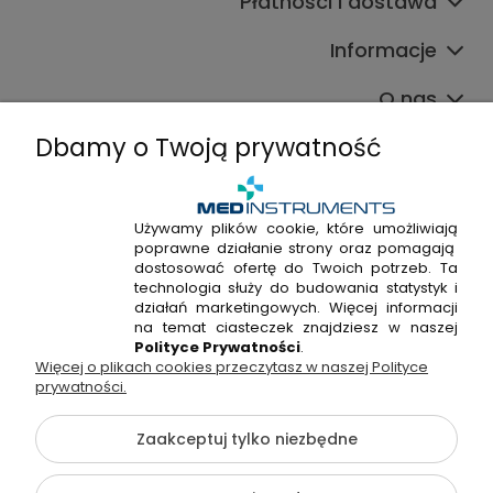
Płatności i dostawa
Informacje
O nas
Dbamy o Twoją prywatność
Używamy plików cookie, które umożliwiają
poprawne działanie strony oraz pomagają
+48 720 915 338
dostosować ofertę do Twoich potrzeb. Ta
+48 22 298 53 38
technologia służy do budowania statystyk i
działań marketingowych. Więcej informacji
Napisz do nas!
na temat ciasteczek znajdziesz w naszej
Polityce Prywatności
.
Więcej o plikach cookies przeczytasz w naszej Polityce
Hossa Medical Sp. z o. o. | ul. Kryształowa 33A, 01-356
prywatności.
Warszawa, woj. mazowieckie | NIP: 7010404814, REGON:
146982576, KRS: 0000491265
Zaakceptuj tylko niezbędne
©2026 Wszelkie Prawa Zastrzeżone | medinstruments.pl