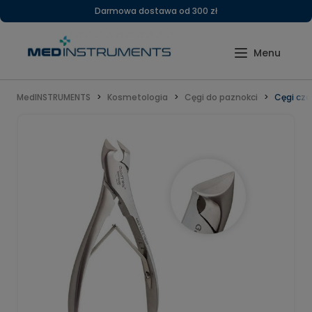
Darmowa dostawa od 300 zł
MedINSTRUMENTS
Kosmetologia
Cęgi do paznokci
Cęgi czo