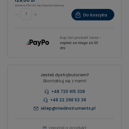
129,00 zł
zawiera 23% VAT, bez kosztów dostawy
Do koszyka
Kup ten produkt teraz -
zapłać za niego za 30
dni
Jesteś dystrybutorem?
Skontaktuj się z nami!
+48 720 915 338
+48 22 298 53 38
sklep@medinstruments.pl
zapytaj o produkt