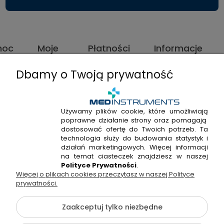
moc
Moje
Płatności
Informacje
konto
i
dostawa
Dbamy o Twoją prywatność
Używamy plików cookie, które umożliwiają
poprawne działanie strony oraz pomagają
+48
dostosować ofertę do Twoich potrzeb. Ta
+48
technologia służy do budowania statystyk i
22
Napisz
działań marketingowych. Więcej informacji
720
298
do
na temat ciasteczek znajdziesz w naszej
915
Polityce Prywatności
.
53
nas!
338
Więcej o plikach cookies przeczytasz w naszej Polityce
38
prywatności.
Zaakceptuj tylko niezbędne
Hossa Medical Sp. z o. o. | ul. Kryształowa 33A, 01-356
Warszawa, woj. mazowieckie | NIP: 7010404814, REGON: