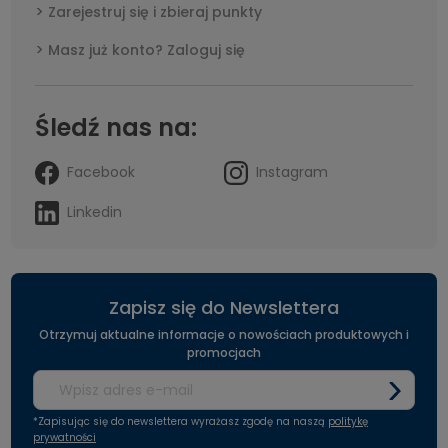
Zarejestruj się i zbieraj punkty
Masz już konto? Zaloguj się
Śledź nas na:
Facebook
Instagram
Linkedin
Zapisz się do Newslettera
Otrzymuj aktualne informacje o nowościach produktowych i
promocjach
*Zapisując się do newslettera wyrażasz zgodę na naszą
politykę
prywatności