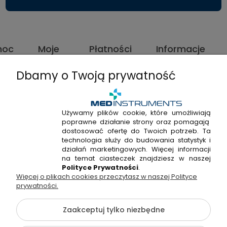
moc
Moje
Płatności
Informacje
konto
i
dostawa
Dbamy o Twoją prywatność
Używamy plików cookie, które umożliwiają
poprawne działanie strony oraz pomagają
+48
dostosować ofertę do Twoich potrzeb. Ta
+48
technologia służy do budowania statystyk i
22
Napisz
działań marketingowych. Więcej informacji
720
298
do
na temat ciasteczek znajdziesz w naszej
915
Polityce Prywatności
.
53
nas!
338
Więcej o plikach cookies przeczytasz w naszej Polityce
38
prywatności.
Zaakceptuj tylko niezbędne
Hossa Medical Sp. z o. o. | ul. Kryształowa 33A, 01-356
Warszawa, woj. mazowieckie | NIP: 7010404814, REGON: