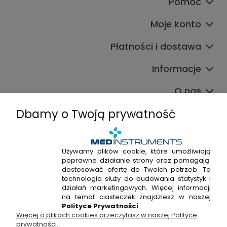
Pomoc
Moje konto
Płatności i dostawa
Informacje
O nas
Dbamy o Twoją prywatność
Używamy plików cookie, które umożliwiają
poprawne działanie strony oraz pomagają
+48 720 915 338
dostosować ofertę do Twoich potrzeb. Ta
+48 22 298 53 38
technologia służy do budowania statystyk i
działań marketingowych. Więcej informacji
Napisz do nas!
na temat ciasteczek znajdziesz w naszej
Polityce Prywatności
.
Więcej o plikach cookies przeczytasz w naszej Polityce
Hossa Medical Sp. z o. o. | ul. Kryształowa 33A, 01-356
prywatności.
Warszawa, woj. mazowieckie | NIP: 7010404814, REGON: