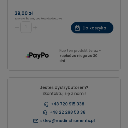
39,00 zł
zawiera 8% VAT, bez kosztów dostawy
Do koszyka
Kup ten produkt teraz -
zapłać za niego za 30
dni
Jesteś dystrybutorem?
Skontaktuj się z nami!
+48 720 915 338
+48 22 298 53 38
sklep@medinstruments.pl