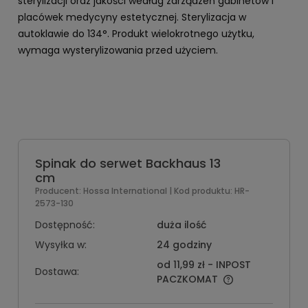
sterylizacji oraz jakości według zarządzeń gabinetów i
placówek medycyny estetycznej. Sterylizacja w
autoklawie do 134°. Produkt wielokrotnego użytku,
wymaga wysterylizowania przed użyciem.
Spinak do serwet Backhaus 13
cm
Producent:
Hossa International
| Kod produktu:
HR-
2573-130
Dostępność:
duża ilość
Wysyłka w:
24 godziny
od 11,99 zł
- INPOST
Dostawa:
PACZKOMAT