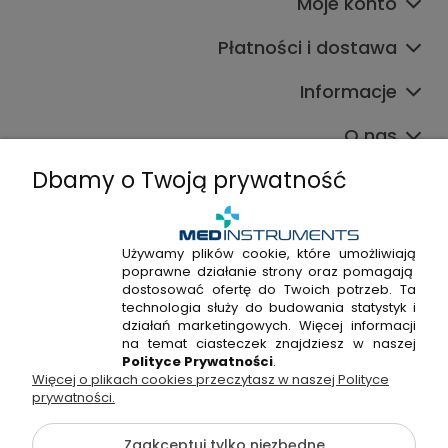
Moje konto
Płatności i dostawa
Informacje
O nas
Dbamy o Twoją prywatność
Używamy plików cookie, które umożliwiają
poprawne działanie strony oraz pomagają
+48 720 915 338
dostosować ofertę do Twoich potrzeb. Ta
+48 22 298 53 38
technologia służy do budowania statystyk i
działań marketingowych. Więcej informacji
Napisz do nas!
na temat ciasteczek znajdziesz w naszej
Polityce Prywatności
.
Więcej o plikach cookies przeczytasz w naszej Polityce
Hossa Medical Sp. z o. o. | ul. Kryształowa 33A, 01-356
prywatności.
Warszawa, woj. mazowieckie | NIP: 7010404814, REGON:
146982576, KRS: 0000491265
Zaakceptuj tylko niezbędne