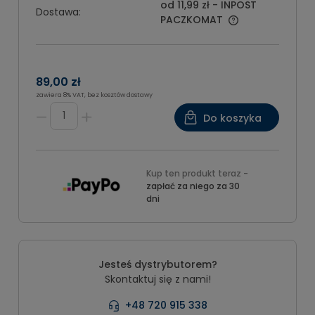
od 11,99 zł
- INPOST
Dostawa:
PACZKOMAT
89,00 zł
zawiera 8% VAT, bez kosztów dostawy
Do koszyka
Kup ten produkt teraz -
zapłać za niego za 30
dni
Jesteś dystrybutorem?
Skontaktuj się z nami!
+48 720 915 338