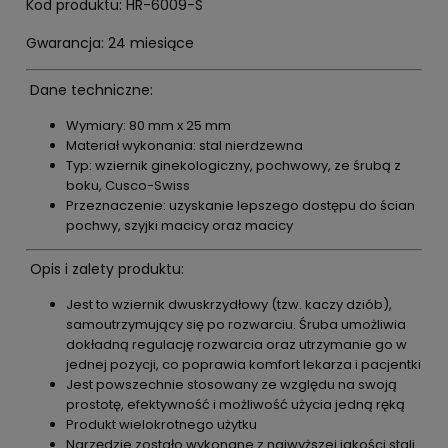
Kod produktu: HR-6009-S
Gwarancja: 24 miesiące
Dane techniczne:
Wymiary: 80 mm x 25 mm
Materiał wykonania: stal nierdzewna
Typ: wziernik ginekologiczny, pochwowy, ze śrubą z
boku, Cusco-Swiss
Przeznaczenie: uzyskanie lepszego dostępu do ścian
pochwy, szyjki macicy oraz macicy
Opis i zalety produktu:
Jest to wziernik dwuskrzydłowy (tzw. kaczy dziób),
samoutrzymujący się po rozwarciu. Śruba umożliwia
dokładną regulację rozwarcia oraz utrzymanie go w
jednej pozycji, co poprawia komfort lekarza i pacjentki
Jest powszechnie stosowany ze względu na swoją
prostotę, efektywność i możliwość użycia jedną ręką
Produkt wielokrotnego użytku
Narzędzie zostało wykonane z najwyższej jakości stali