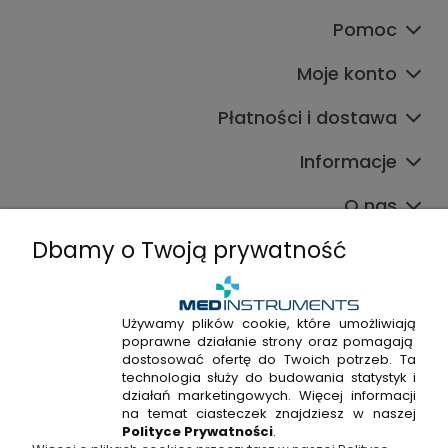
Pomoc
Moje konto
Płatności i dostawa
Informacje
O nas
Dbamy o Twoją prywatność
Używamy plików cookie, które umożliwiają
poprawne działanie strony oraz pomagają
+48 720 915 338
dostosować ofertę do Twoich potrzeb. Ta
+48 22 298 53 38
technologia służy do budowania statystyk i
działań marketingowych. Więcej informacji
Napisz do nas!
na temat ciasteczek znajdziesz w naszej
Polityce Prywatności
.