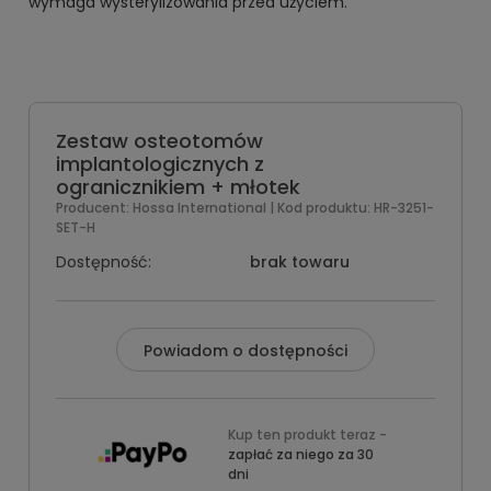
wymaga wysterylizowania przed użyciem.
Zestaw osteotomów
implantologicznych z
ogranicznikiem + młotek
Producent:
Hossa International
| Kod produktu:
HR-3251-
SET-H
Dostępność:
brak towaru
Powiadom o dostępności
Kup ten produkt teraz -
zapłać za niego za 30
dni