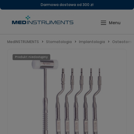
Darmowa dostawa od 300 zł
MedINSTRUMENTS
Stomatologia
Implantologia
Osteotomy 
Produkt niedostępny