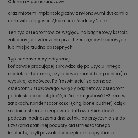
Ø 5 mm - pomarańczowy
oraz młotem implantologiczny z nylonowymi dyskami o
całkowitej długości 17,5cm oraz średnicy 2 cm.
Ten typ osteotomów, ze względu na bagnetowy kształt,
zalecany jest w leczeniu przestrzeni zębów trzonowych
lub miejsc trudno dostępnych.
Typ concave o cylindrycznej
końcówce pracującej sprawdza się po użyciu innego
modelu osteotomu, czyli convex round (ang.conical) o
wypukłej końcówce. Po "rozwinięciu" za pomocą
osteotomu stożkowego, wklęsły bagnetowy osteotom
podniesie pozostałą kość, która ma grubość 1-2 mm w
zatokach. Kondensator kości (ang. bone pusher) dzięki
średnio ostremu brzegowi dodatkowo zbiera kość
podczas podnoszenia dna zatoki, co przyczynia się do
uzyskania stabilnej podpory dla umieszczanego
implantu, czyli pozwala na bezpieczne upychanie i