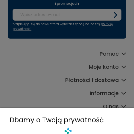
i promocjach
*Zapisując się do newslettera wyrażasz zgodę na naszą
politykę
prywatności
Pomoc
Moje konto
Płatności i dostawa
Informacje
O nas
Dbamy o Twoją prywatność