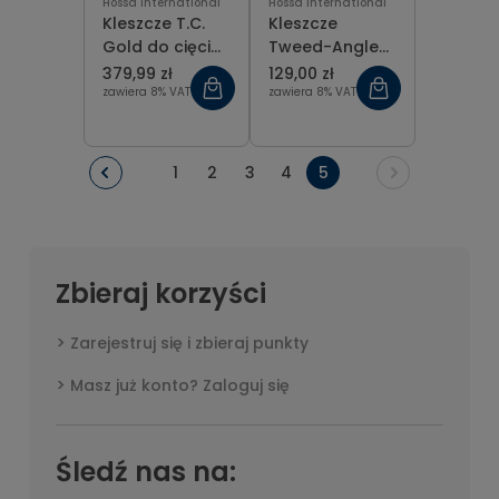
Hossa International
Hossa International
Kleszcze T.C.
Kleszcze
Gold do cięcia
Tweed-Angle
twardego
do formowania
379,99 zł
129,00 zł
drutu 15 cm
i torkowania
zawiera 8% VAT
zawiera 8% VAT
łuków,
ortodontyczne
13 cm
1
2
3
4
5
Zbieraj korzyści
Zarejestruj się i zbieraj punkty
Masz już konto? Zaloguj się
Śledź nas na: