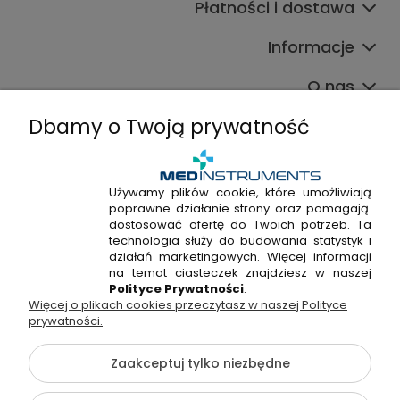
Płatności i dostawa
Informacje
O nas
Dbamy o Twoją prywatność
Używamy plików cookie, które umożliwiają
poprawne działanie strony oraz pomagają
+48 720 915 338
dostosować ofertę do Twoich potrzeb. Ta
+48 22 298 53 38
technologia służy do budowania statystyk i
działań marketingowych. Więcej informacji
Napisz do nas!
na temat ciasteczek znajdziesz w naszej
Polityce Prywatności
.
Więcej o plikach cookies przeczytasz w naszej Polityce
Hossa Medical Sp. z o. o. | ul. Kryształowa 33A, 01-356
prywatności.
Warszawa, woj. mazowieckie | NIP: 7010404814, REGON:
146982576, KRS: 0000491265
Zaakceptuj tylko niezbędne