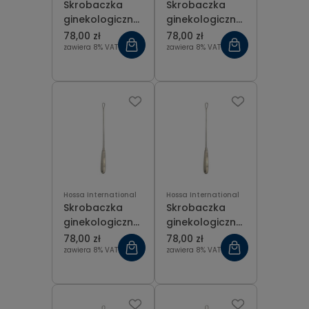
Skrobaczka
Skrobaczka
ginekologiczna
ginekologiczna
ostra Recamier
ostra Recamier
78,00 zł
78,00 zł
fig 10 (20 mm),
fig 2 (8 mm), dł.
zawiera 8% VAT
zawiera 8% VAT
dł. 31 cm
31 cm
Hossa International
Hossa International
Skrobaczka
Skrobaczka
ginekologiczna
ginekologiczna
ostra Recamier
ostra Recamier
78,00 zł
78,00 zł
fig 3 (9 mm), dł.
fig 4 (11 mm),
zawiera 8% VAT
zawiera 8% VAT
31 cm
dł. 31 cm