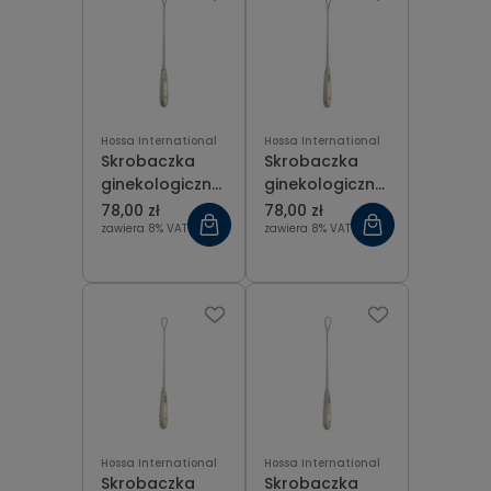
Hossa International
Hossa International
Skrobaczka
Skrobaczka
ginekologiczna
ginekologiczna
ostra Recamier
ostra Recamier
78,00 zł
78,00 zł
fig 5 (12 mm),
fig 6 (14 mm),
zawiera 8% VAT
zawiera 8% VAT
dł. 31 cm
dł. 31 cm
Hossa International
Hossa International
Skrobaczka
Skrobaczka