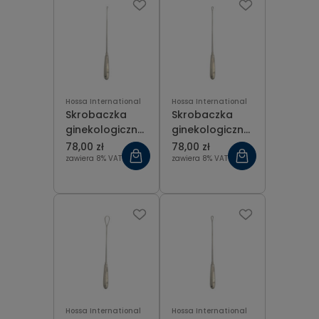
Hossa International
Hossa International
Skrobaczka
Skrobaczka
ginekologiczna
ginekologiczna
ostra Recamier
ostra Recamier
78,00 zł
78,00 zł
fig 00 (5 mm),
fig 1 (7 mm), dł.
zawiera 8% VAT
zawiera 8% VAT
dł. 31 cm
31 cm
Hossa International
Hossa International