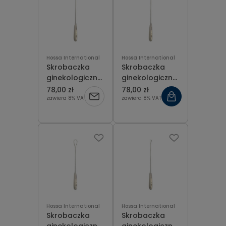
Hossa International
Hossa International
Skrobaczka
Skrobaczka
ginekologiczna
ginekologiczna
tępa Recamier
tępa Recamier
78,00 zł
78,00 zł
fig 00 (4 mm),
fig 1 (7 mm), dł.
zawiera 8% VAT
zawiera 8% VAT
dł. 31 cm
31 cm
Hossa International
Hossa International
Skrobaczka
Skrobaczka