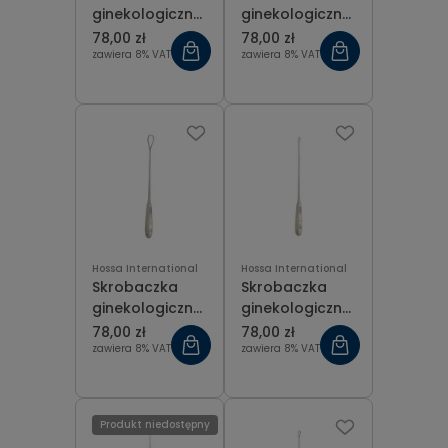
ginekologiczna
ginekologiczna
ostra Recamier
ostra Recamier
78,00 zł
78,00 zł
fig 7 (15 mm),
fig 8 (16 mm),
zawiera 8% VAT
zawiera 8% VAT
dł. 31 cm
dł. 31 cm
Hossa International
Hossa International
Skrobaczka
Skrobaczka
ginekologiczna
ginekologiczna
ostra Recamier
tępa Recamier
78,00 zł
78,00 zł
fig 9 (19 mm),
fig 0 (6 mm), dł.
zawiera 8% VAT
zawiera 8% VAT
dł. 31 cm
31 cm
Produkt niedostępny