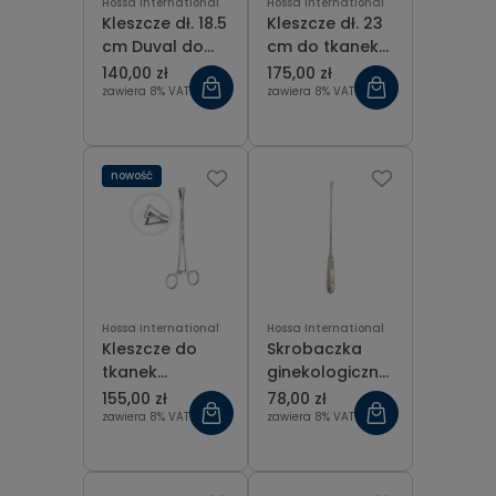
Hossa International
Hossa International
Kleszcze dł. 18.5
Kleszcze dł. 23
cm Duval do
cm do tkanek
tkanek
chirurgiczne
140,00 zł
175,00 zł
chirurgiczne
Duval trójkątne
zawiera 8% VAT
zawiera 8% VAT
trójkątne
nowość
Hossa International
Hossa International
Kleszcze do
Skrobaczka
tkanek
ginekologiczna
chirurgiczne
ostra Recamier
155,00 zł
78,00 zł
Duval trójkątne
fig 0 (6 mm), dł.
zawiera 8% VAT
zawiera 8% VAT
dł. 20.5 cm
31 cm