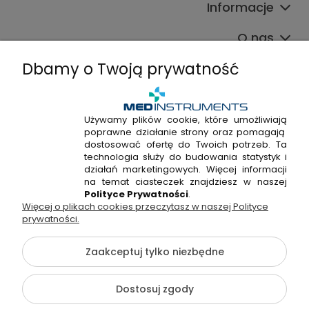
Informacje
O nas
Dbamy o Twoją prywatność
Używamy plików cookie, które umożliwiają
poprawne działanie strony oraz pomagają
+48 720 915 338
dostosować ofertę do Twoich potrzeb. Ta
+48 22 298 53 38
technologia służy do budowania statystyk i
działań marketingowych. Więcej informacji
Napisz do nas!
na temat ciasteczek znajdziesz w naszej
Polityce Prywatności
.
Więcej o plikach cookies przeczytasz w naszej Polityce
Hossa Medical Sp. z o. o. | ul. Kryształowa 33A, 01-356
prywatności.
Warszawa, woj. mazowieckie | NIP: 7010404814, REGON:
146982576, KRS: 0000491265
Zaakceptuj tylko niezbędne
©2026 Wszelkie Prawa Zastrzeżone | medinstruments.pl
Dostosuj zgody