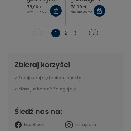
ginekologiczna
ginekologiczna
tępa Recamier
tępa Recamier
78,00 zł
78,00 zł
fig 10 (20 mm),
fig 2 (8 mm), dł.
zawiera 8% VAT
zawiera 8% VAT
dł. 31 cm
31 cm
1
2
3
Zbieraj korzyści
Zarejestruj się i zbieraj punkty
Masz już konto? Zaloguj się
Śledź nas na:
Facebook
Instagram