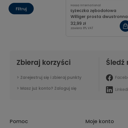
Hossa International
Filtruj
Łyżeczka zębodołowa
Williger prosta dwustronna
32,99 zł
zawiera 8% VAT
Zbieraj korzyści
Śledź 
Faceb
Zarejestruj się i zbieraj punkty
Masz już konto? Zaloguj się
Linked
Pomoc
Moje konto