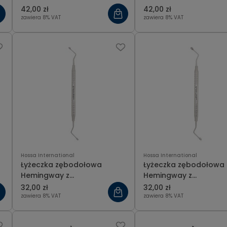
42,00 zł
42,00 zł
zawiera 8% VAT
zawiera 8% VAT
Hossa International
Hossa International
Łyżeczka zębodołowa
Łyżeczka zębodołowa
Hemingway z
Hemingway z
ergonomicznym uchwytem,
ergonomicznym uchw
32,00 zł
32,00 zł
kształt owalny 3 mm
kształt owalny 4 mm
zawiera 8% VAT
zawiera 8% VAT