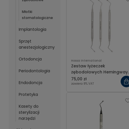
Młotki
stomatologiczne
Implantologia
Sprzęt
anestezjologiczny
Ortodoncja
Hossa International
Zestaw łyżeczek
Periodontologia
zębodołowych Hemingway,
kształt owalny rozm.3-4
75,00 zł
Endodoncja
mm
zawiera 8% VAT
Protetyka
Kasety do
sterylizacji
narzędzi