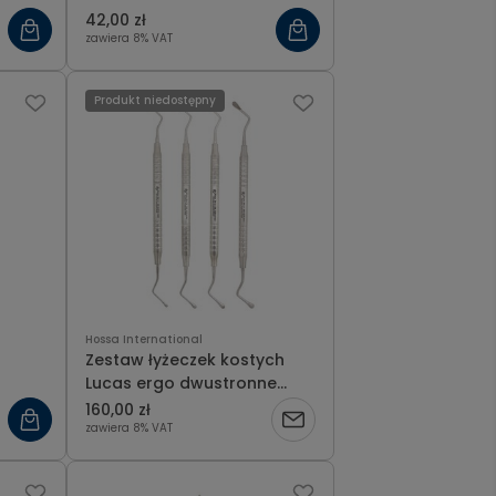
42,00 zł
zawiera 8% VAT
Produkt niedostępny
Hossa International
Zestaw łyżeczek kostych
Lucas ergo dwustronne
ytem,
rozm.2.5-3-3.5-4mm
160,00 zł
zawiera 8% VAT