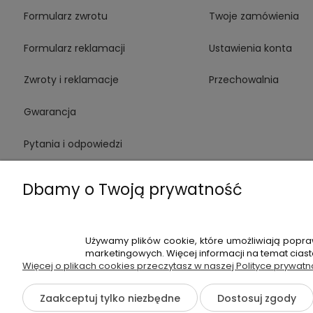
Formularz zwrotu
Twoje zamówienia
Formularz reklamacji
Ustawienia konta
Zwroty i reklamacje
Przechowalnia
Gwarancja
Pytania i odpowiedzi
Medinstruments stacjonarnie
Dbamy o Twoją prywatność
Używamy plików cookie, które umożliwiają popra
+48 720 91
marketingowych. Więcej informacji na temat cias
Więcej o plikach cookies przeczytasz w naszej Polityce prywatn
Hossa Medical Sp. z o. o. | ul. K
Zaakceptuj tylko niezbędne
Dostosuj zgody