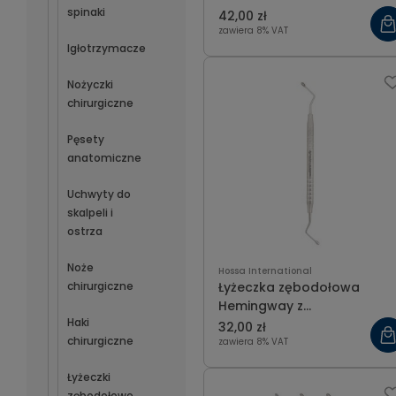
spinaki
42,00 zł
zawiera 8% VAT
Igłotrzymacze
Nożyczki
chirurgiczne
Pęsety
anatomiczne
Uchwyty do
skalpeli i
ostrza
Noże
Hossa International
chirurgiczne
Łyżeczka zębodołowa
Hemingway z
Haki
ergonomicznym uchwytem
32,00 zł
chirurgiczne
owalna 3.5 mm
zawiera 8% VAT
Łyżeczki
zębodołowe