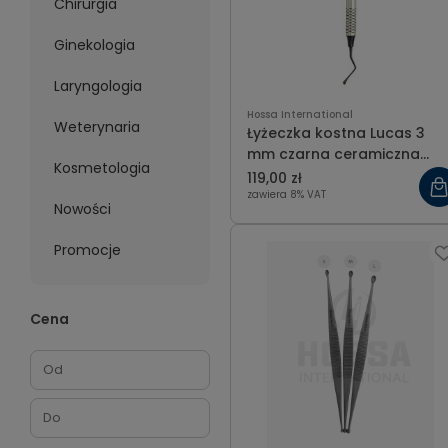
Chirurgia
Ginekologia
Laryngologia
Hossa International
Weterynaria
Łyżeczka kostna Lucas 3
mm czarna ceramiczna
Kosmetologia
powłoka
119,00 zł
zawiera 8% VAT
Nowości
Promocje
Cena