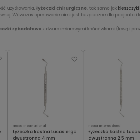
ość użytkowania,
łyżeczki chirurgiczne
, tak samo jak
kleszczyki
ewnej. Wówczas operowanie nimi jest bezpieczne dla pacjenta i 
eczki zębodołowe
z dwurozmiarowymi końcówkami (lewą i pra
Hossa International
Hossa International
o
Łyżeczka kostna Lucas ergo
Łyżeczka kostna Lucas
dwustronna 4 mm
dwustronna 2.5 mm