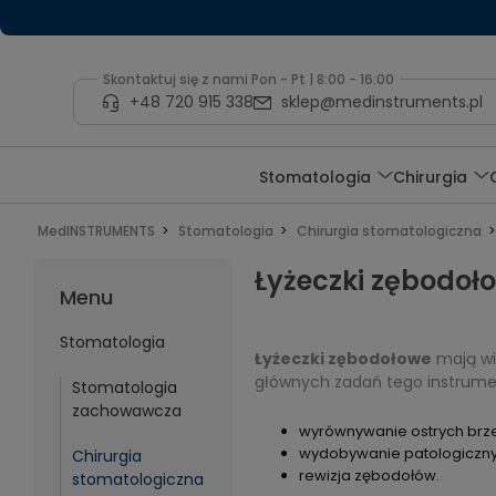
Skontaktuj się z nami Pon - Pt | 8:00 - 16:00
+48 720 915 338
sklep@medinstruments.pl
Stomatologia
Chirurgia
MedINSTRUMENTS
Stomatologia
Chirurgia stomatologiczna
Łyżeczki zębodoł
Menu
Stomatologia
Łyżeczki zębodołowe
mają wi
głównych zadań tego instrum
Stomatologia
zachowawcza
wyrównywanie ostrych brz
wydobywanie patologiczny
Chirurgia
rewizja zębodołów.
stomatologiczna