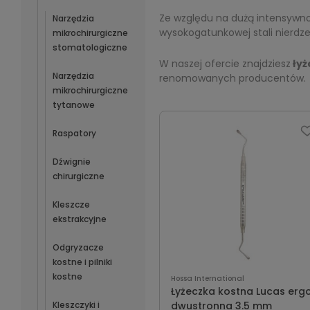
Ze względu na dużą intensywn
Narzędzia
wysokogatunkowej stali nierdz
mikrochirurgiczne
stomatologiczne
W naszej ofercie znajdziesz
łyż
Narzędzia
renomowanych producentów.
mikrochirurgiczne
tytanowe
Raspatory
Dźwignie
chirurgiczne
Kleszcze
ekstrakcyjne
Odgryzacze
kostne i pilniki
kostne
Hossa International
Łyżeczka kostna Lucas erg
Kleszczyki i
dwustronna 3.5 mm