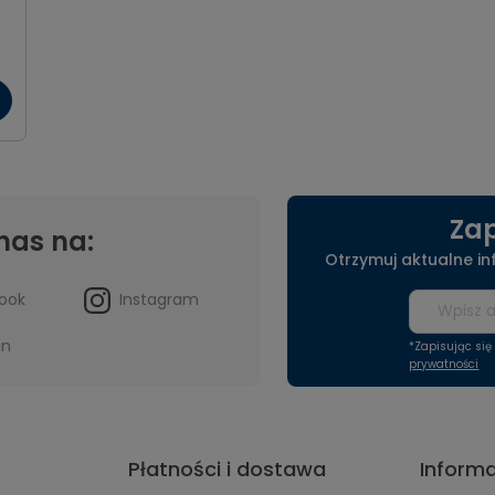
Zap
nas na:
Otrzymuj aktualne i
ook
Instagram
in
*Zapisując si
prywatności
Płatności i dostawa
Inform