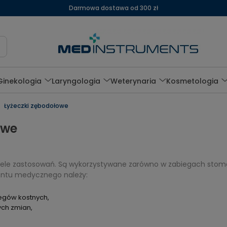
Darmowa dostawa od 300 zł
Ginekologia
Laryngologia
Weterynaria
Kosmetologia
Łyżeczki zębodołowe
owe
ele zastosowań. Są wykorzystywane zarówno w zabiegach stomatol
entu medycznego należy:
egów kostnych,
ch zmian,