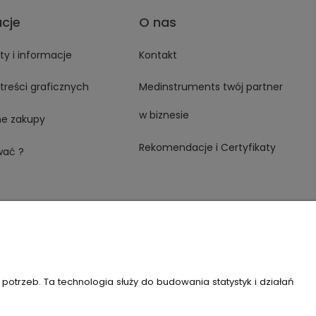
acje
O nas
y i informacje
Kontakt
treści graficznych
Medinstruments twój partner
w biznesie
ne zakupy
Rekomendacje i Certyfikaty
wać ?
trzeb. Ta technologia służy do budowania statystyk i działań