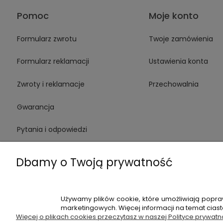
Pomoc
Moje konto
Formularz zwrotu
Twoje zamówienia
Formularz reklamacji
Ustawienia konta
Zwroty i reklamacje
Przechowalnia
Gwarancja
Pytania i odpowiedzi
Medinstruments stacjonarnie
Dbamy o Twoją prywatność
Używamy plików cookie, które umożliwiają popra
+48 720 91
marketingowych. Więcej informacji na temat cias
Więcej o plikach cookies przeczytasz w naszej Polityce prywatn