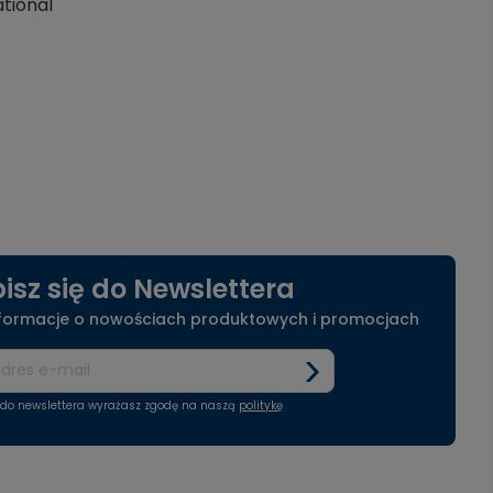
tional
isz się do Newslettera
nformacje o nowościach produktowych i promocjach
ę do newslettera wyrażasz zgodę na naszą
politykę