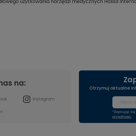
awidłowego użytkowania narzędzi medycznych Hossa Interna
Zap
nas na:
Otrzymuj aktualne i
ook
Instagram
in
*Zapisując si
prywatności