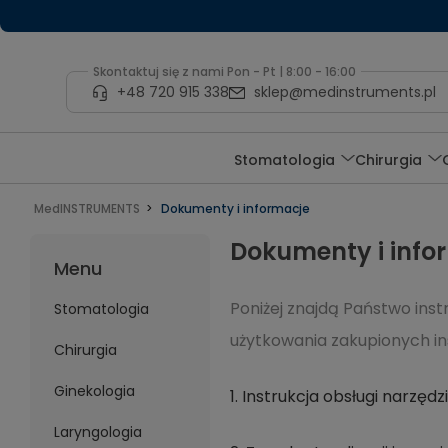
Skontaktuj się z nami Pon - Pt | 8:00 - 16:00
+48 720 915 338
sklep@medinstruments.pl
Stomatologia
Chirurgia
MedINSTRUMENTS
Dokumenty i informacje
Dokumenty i info
Menu
Poniżej znajdą Państwo inst
Stomatologia
użytkowania zakupionych i
Chirurgia
Ginekologia
1. Instrukcja obsługi narzę
Laryngologia