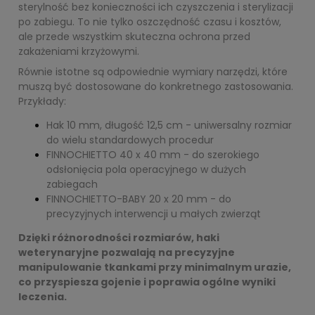
sterylność bez konieczności ich czyszczenia i sterylizacji
po zabiegu. To nie tylko oszczędność czasu i kosztów,
ale przede wszystkim skuteczna ochrona przed
zakażeniami krzyżowymi.
Równie istotne są odpowiednie wymiary narzędzi, które
muszą być dostosowane do konkretnego zastosowania.
Przykłady:
Hak 10 mm, długość 12,5 cm - uniwersalny rozmiar
do wielu standardowych procedur
FINNOCHIETTO 40 x 40 mm - do szerokiego
odsłonięcia pola operacyjnego w dużych
zabiegach
FINNOCHIETTO-BABY 20 x 20 mm - do
precyzyjnych interwencji u małych zwierząt
Dzięki różnorodności rozmiarów, haki
weterynaryjne pozwalają na precyzyjne
manipulowanie tkankami przy minimalnym urazie,
co przyspiesza gojenie i poprawia ogólne wyniki
leczenia.