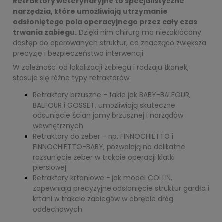
Retraktory weterynaryjne to specjalistyczne
narzędzia, które umożliwiają utrzymanie
odsłoniętego pola operacyjnego przez cały czas
trwania zabiegu.
Dzięki nim chirurg ma niezakłócony
dostęp do operowanych struktur, co znacząco zwiększa
precyzję i bezpieczeństwo interwencji.
W zależności od lokalizacji zabiegu i rodzaju tkanek,
stosuje się różne typy retraktorów:
Retraktory brzuszne - takie jak BABY-BALFOUR,
BALFOUR i GOSSET, umożliwiają skuteczne
odsunięcie ścian jamy brzusznej i narządów
wewnętrznych
Retraktory do żeber - np. FINNOCHIETTO i
FINNOCHIETTO-BABY, pozwalają na delikatne
rozsunięcie żeber w trakcie operacji klatki
piersiowej
Retraktory krtaniowe - jak model COLLIN,
zapewniają precyzyjne odsłonięcie struktur gardła i
krtani w trakcie zabiegów w obrębie dróg
oddechowych