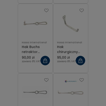
Hossa International
Hossa International
Hak Buchs
Hak
retraktor
chirurgiczny
chirurgiczny
Wieder do
90,00 zł
95,00 zł
55x11 mm
języka-mały,
zawiera 8% VAT
zawiera 8% VAT
szer. 30 mm x
dł. 85 mm