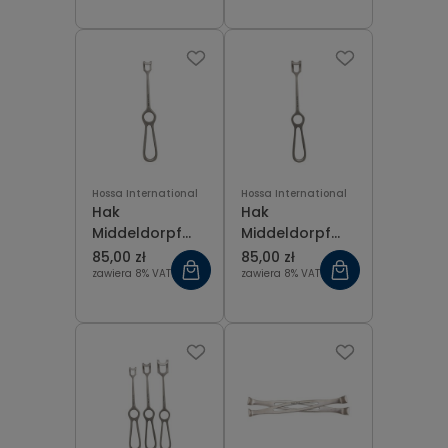
Hossa International
Hossa International
Hak
Hak
Middeldorpf
Middeldorpf
retraktor 15x15
retraktor 20x22
85,00 zł
85,00 zł
mm
mm
zawiera 8% VAT
zawiera 8% VAT