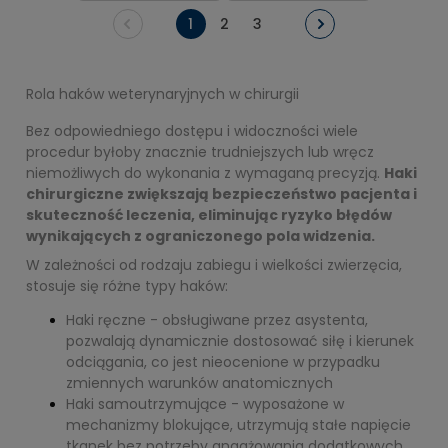
1
2
3
Rola haków weterynaryjnych w chirurgii
Bez odpowiedniego dostępu i widoczności wiele
procedur byłoby znacznie trudniejszych lub wręcz
niemożliwych do wykonania z wymaganą precyzją.
Haki
chirurgiczne zwiększają bezpieczeństwo pacjenta i
skuteczność leczenia, eliminując ryzyko błędów
wynikających z ograniczonego pola widzenia.
W zależności od rodzaju zabiegu i wielkości zwierzęcia,
stosuje się różne typy haków:
Haki ręczne - obsługiwane przez asystenta,
pozwalają dynamicznie dostosować siłę i kierunek
odciągania, co jest nieocenione w przypadku
zmiennych warunków anatomicznych
Haki samoutrzymujące - wyposażone w
mechanizmy blokujące, utrzymują stałe napięcie
tkanek bez potrzeby angażowania dodatkowych