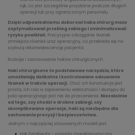
rąk, co jest szczególnie przydatne podczas długich
operacji lub przy ograniczonym personelu
Dzięki odpowiedniemu doborowi haka chirurg może
zoptymalizować przebieg zabiegu i zminimalizować
ryzyko powikłań.
Precyzyjne odciąganie tkanek
zmniejsza również uraz operacyjny, co przekłada się na
szybszą rekonwalescencję pacjenta.
Rodzaje i zastosowanie haków chirurgicznych
Haki chirurgiczne to podstawowe narzędzia, które
umożliwiają delikatne i kontrolowane odsuwanie
tkanek w trakcie operacji.
Choć ich konstrukcja jest
prosta, ich rola w zapewnieniu widoczności i dostępu do
pola operacyjnego jest nie do przecenienia.
Niezależnie
od tego, czy chodzi o drobne zabiegi, czy
skomplikowane operacje, haki są niezbędne dla
zachowania precyzji i bezpieczeństwa.
Jednym z najczęściej stosowanych modeli jest:
Hak Farabeufa - posiada charakterystyczny,