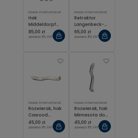
Hossa International
Hossa International
Hak
Retraktor
Middeldorpf
Langenbeck-
retraktor 28x28
Parker zestaw
85,00 zł
65,00 zł
mm
2 szt.
zawiera 8% VAT
zawiera 8% VAT
Hossa International
Hossa International
Rozwierak, hak
Rozwierak, hak
Cawood
Minnesota do
Minnesota do
policzków i ust,
45,00 zł
45,00 zł
policzków i ust,
dł. 14 cm
zawiera 8% VAT
zawiera 8% VAT
dł.15 cm