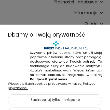
Płatności i dostawa
Informacje
O nas
Dbamy o Twoją prywatność
Używamy plików cookie, które umożliwiają
poprawne działanie strony oraz pomagają
+48 720 915 338
dostosować ofertę do Twoich potrzeb. Ta
+48 22 298 53 38
technologia służy do budowania statystyk i
działań marketingowych. Więcej informacji
Napisz do nas!
na temat ciasteczek znajdziesz w naszej
Polityce Prywatności
.
Więcej o plikach cookies przeczytasz w naszej Polityce
Hossa Medical Sp. z o. o. | ul. Kryształowa 33A, 01-356
prywatności.
Warszawa, woj. mazowieckie | NIP: 7010404814, REGON:
146982576, KRS: 0000491265
Zaakceptuj tylko niezbędne
©2026 Wszelkie Prawa Zastrzeżone | medinstruments.pl