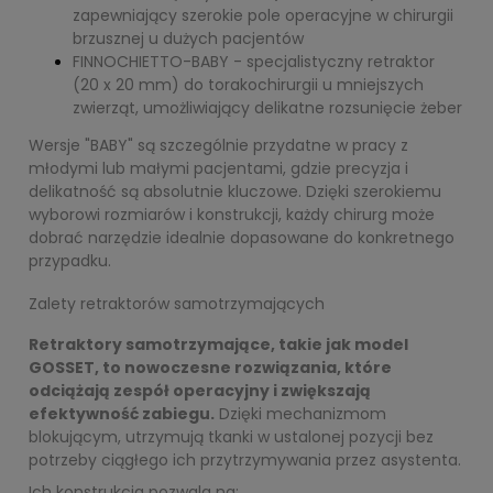
zapewniający szerokie pole operacyjne w chirurgii
brzusznej u dużych pacjentów
FINNOCHIETTO-BABY - specjalistyczny retraktor
(20 x 20 mm) do torakochirurgii u mniejszych
zwierząt, umożliwiający delikatne rozsunięcie żeber
Wersje "BABY" są szczególnie przydatne w pracy z
młodymi lub małymi pacjentami, gdzie precyzja i
delikatność są absolutnie kluczowe. Dzięki szerokiemu
wyborowi rozmiarów i konstrukcji, każdy chirurg może
dobrać narzędzie idealnie dopasowane do konkretnego
przypadku.
Zalety retraktorów samotrzymających
Retraktory samotrzymające, takie jak model
GOSSET, to nowoczesne rozwiązania, które
odciążają zespół operacyjny i zwiększają
efektywność zabiegu.
Dzięki mechanizmom
blokującym, utrzymują tkanki w ustalonej pozycji bez
potrzeby ciągłego ich przytrzymywania przez asystenta.
Ich konstrukcja pozwala na: