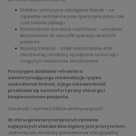
Stabilne i precyzyjne odciąganie tkanek - co
zapewnia niezmienne pole operacyjne przez cały
czas trwania zabiegu
Różnorodność kształtów i rozmiarów - umożliwia
dopasowanie do specyfiki operacji i anatomii
pacjenta
Wysoką trwałość - dzięki zastosowaniu stali
nierdzewnej, retraktory są odporne na korozję i
mogą być wielokrotnie sterylizowane
Precyzyjne działanie retraktora
samotrzymającego minimalizuje ryzyko
uszkodzenia tkanek, a jego niezawodność
przekłada się na komfort pracy chirurga i
bezpieczeństwo pacjenta.
Sterylność i wymiary haków weterynaryjnych
W chirurgii weterynaryjnej utrzymanie
najwyższych standardów higieny jest priorytetem.
Jednorazowe retraktory pierścieniowe oferują pełną