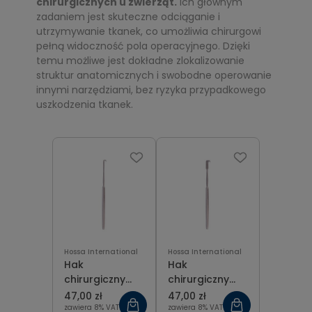
chirurgicznych u zwierząt.
Ich głównym
zadaniem jest skuteczne odciąganie i
utrzymywanie tkanek, co umożliwia chirurgowi
pełną widoczność pola operacyjnego. Dzięki
temu możliwe jest dokładne zlokalizowanie
struktur anatomicznych i swobodne operowanie
innymi narzędziami, bez ryzyka przypadkowego
uszkodzenia tkanek.
Hossa International
Hossa International
Hak
Hak
chirurgiczny
chirurgiczny
ostry, 1 ząbek 16
ostry, 2 ząbki 16
47,00 zł
47,00 zł
cm
cm
zawiera 8% VAT
zawiera 8% VAT