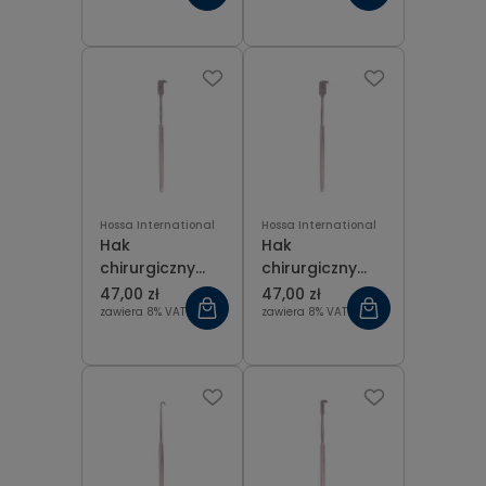
Hossa International
Hossa International
Hak
Hak
chirurgiczny
chirurgiczny
ostry, 3 ząbki 16
ostry, 4 ząbki 16
47,00 zł
47,00 zł
cm
cm
zawiera 8% VAT
zawiera 8% VAT