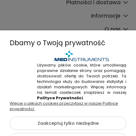
Płatności i dostawa
Informacje
O nas
Dbamy o Twoją prywatność
Używamy plików cookie, które umożliwiają
poprawne działanie strony oraz pomagają
+48 720 915 338
dostosować ofertę do Twoich potrzeb. Ta
+48 22 298 53 38
technologia służy do budowania statystyk i
działań marketingowych. Więcej informacji
Napisz do nas!
na temat ciasteczek znajdziesz w naszej
Polityce Prywatności
.
Więcej o plikach cookies przeczytasz w naszej Polityce
Hossa Medical Sp. z o. o. | ul. Kryształowa 33A, 01-356
prywatności.
Warszawa, woj. mazowieckie | NIP: 7010404814, REGON:
146982576, KRS: 0000491265
Zaakceptuj tylko niezbędne
©2026 Wszelkie Prawa Zastrzeżone | medinstruments.pl