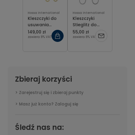
Hossa International
Hossa International
Kleszczyki do
Kleszczyki
usuwania
Stieglitz do
złamanych
usuwania
149,00 zł
55,00 zł
narzędzi
odłamków
zawiera 8% VAT
zawiera 8% VAT
kanałowych
korzeni wygięte
13.5 cm
12 cm
Zbieraj korzyści
Zarejestruj się i zbieraj punkty
Masz już konto? Zaloguj się
Śledź nas na: