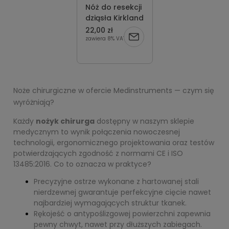
Nóż do resekcji
dziąsła Kirkland
22,00 zł
zawiera 8% VAT
Noże chirurgiczne w ofercie Medinstruments — czym się
wyróżniają?
Każdy
nożyk chirurga
dostępny w naszym sklepie
medycznym to wynik połączenia nowoczesnej
technologii, ergonomicznego projektowania oraz testów
potwierdzających zgodność z normami CE i ISO
13485:2016. Co to oznacza w praktyce?
Precyzyjne ostrze wykonane z hartowanej stali
nierdzewnej gwarantuje perfekcyjne cięcie nawet
najbardziej wymagających struktur tkanek.
Rękojeść o antypoślizgowej powierzchni zapewnia
pewny chwyt, nawet przy dłuższych zabiegach.