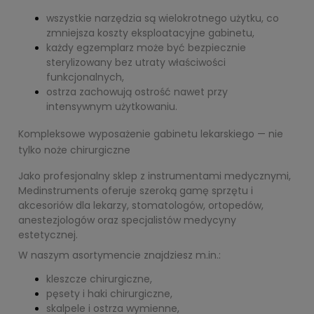
wszystkie narzędzia są wielokrotnego użytku, co
zmniejsza koszty eksploatacyjne gabinetu,
każdy egzemplarz może być bezpiecznie
sterylizowany bez utraty właściwości
funkcjonalnych,
ostrza zachowują ostrość nawet przy
intensywnym użytkowaniu.
Kompleksowe wyposażenie gabinetu lekarskiego — nie
tylko noże chirurgiczne
Jako profesjonalny sklep z instrumentami medycznymi,
Medinstruments oferuje szeroką gamę sprzętu i
akcesoriów dla lekarzy, stomatologów, ortopedów,
anestezjologów oraz specjalistów medycyny
estetycznej.
W naszym asortymencie znajdziesz
m.in
.:
kleszcze chirurgiczne,
pęsety i haki chirurgiczne,
skalpele i ostrza wymienne,