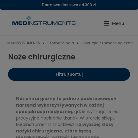
Darmowa dostawa od 300 zł
MedINSTRUMENTS
Stomatologia
Chirurgia stomatologiczna
Noże chirurgiczne
Filtruj/Sortuj
Nóż chirurgiczny to jedno z podstawowych
narzędzi wykorzystywanych w każdej
specjalizacji medycznej
, gdzie wymagane jest
precyzyjne nacinanie tkanek. W ofercie sklepu
Medinstruments znajdziesz n
ajwyższej klasy
nożyki chirurgiczne, które łączą
niezawodność, ostrość i ergonomię
,