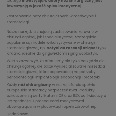
Dlatego
inwestycja w dobry nóż chirurgiczny jest
inwestycją w jakość opieki medycznej.
Zastosowanie noży chirurgicznych w medycynie i
stomatologii
Nasze narzędzia znajdują zastosowanie zarówno w
chirurgii ogólnej, jak i specjalistycznej. Szczególnie
popularne są modele wykorzystywane w chirurgii
stomatologicznej, np.
nożyki do resekcji dziąseł
typu
Kirkland, idealne do gingiwektomii i gingiwoplastyki.
Warto zaznaczyć, że oferujemy nie tylko narzędzia dla
chirurgii ogólnej, ale także wyspecjalizowane
narzędzia
stomatologiczne
, które odpowiadają na potrzeby
periodontologii, implantologii, endodoncji i protetyki.
Każdy
nóż chirurgiczny
w naszej ofercie spełnia
europejskie standardy bezpieczeństwa. Produkty
oznaczone są certyfikatami CE oraz ISO, co świadczy o
ich zgodności z procedurami medycznymi
obowiązującymi w placówkach opieki zdrowotnej.
Dodatkowo: