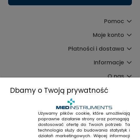
Pomoc
Moje konto
Płatności i dostawa
Informacje
O nas
Dbamy o Twoją prywatność
Używamy plików cookie, które umożliwiają
poprawne działanie strony oraz pomagają
+48 720 915 338
dostosować ofertę do Twoich potrzeb. Ta
+48 22 298 53 38
technologia służy do budowania statystyk i
działań marketingowych. Więcej informacji
Napisz do nas!