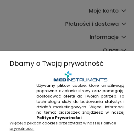
Moje konto
Płatności i dostawa
Informacje
O nas
Dbamy o Twoją prywatność
Używamy plików cookie, które umożliwiają
poprawne działanie strony oraz pomagają
+48 720 915 338
dostosować ofertę do Twoich potrzeb. Ta
+48 22 298 53 38
technologia służy do budowania statystyk i
działań marketingowych. Więcej informacji
Napisz do nas!
na temat ciasteczek znajdziesz w naszej
Polityce Prywatności
.
Więcej o plikach cookies przeczytasz w naszej Polityce
Hossa Medical Sp. z o. o. | ul. Kryształowa 33A, 01-356
prywatności.
Warszawa, woj. mazowieckie | NIP: 7010404814, REGON: