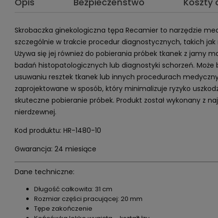
Opis
Bezpieczeństwo
Koszty
Skrobaczka ginekologiczna tępa Recamier to narzędzie med
szczególnie w trakcie procedur diagnostycznych, takich jak
Używa się jej również do pobierania próbek tkanek z jamy 
badań histopatologicznych lub diagnostyki schorzeń. Może
usuwaniu resztek tkanek lub innych procedurach medycznyc
zaprojektowane w sposób, który minimalizuje ryzyko uszkod
skuteczne pobieranie próbek. Produkt został wykonany z najw
nierdzewnej.
Kod produktu: HR-1480-10
Gwarancja: 24 miesiące
Dane techniczne:
Długość całkowita: 31 cm
Rozmiar części pracującej: 20 mm
Tępe zakończenie