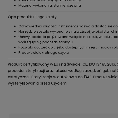
Końcówka lekko wygięta – kształt łzy
Materiał wykonania: stal nierdzewna
Opis produktu i jego zalety:
Odpowiednia długość instrumentu pozwala dostać się do
Narzędzie zostało wykonane z najwyższej jakości stali chir
Uchwyt posiada prążkowane wcięcie na kciuk, w celu zape
wyślizguje się podczas zabiegu
Pozwala dotrzeć do ciężko dostępnych miejsc macicy i obni
Produkt wielokrotnego użytku
Produkt certyfikowany w EU i na Świecie: CE, ISO 13485:2016.
procedur sterylizacji oraz jakości według zarządzeń gabin
estetycznej. Sterylizacja w autoklawie do 134°. Produkt wi
wysterylizowania przed użyciem.