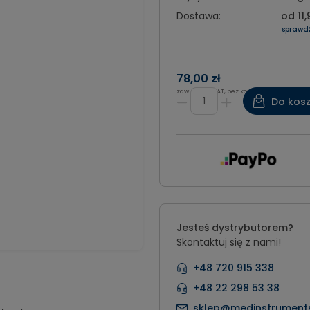
Dostawa:
od 11,
sprawd
78,00 zł
zawiera 8% VAT, bez kosztów dostawy
Do kos
Jesteś dystrybutorem?
Skontaktuj się z nami!
+48 720 915 338
+48 22 298 53 38
sklep@medinstruments