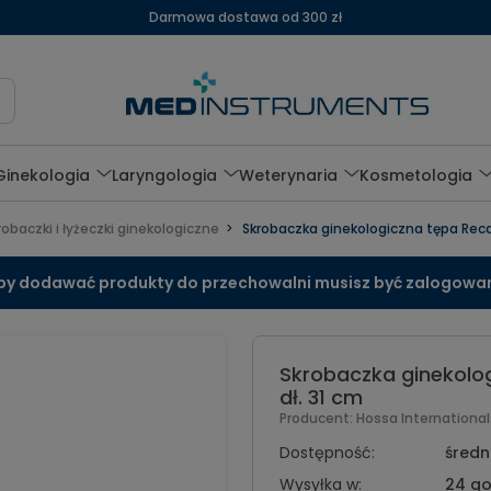
Darmowa dostawa od 300 zł
Ginekologia
Laryngologia
Weterynaria
Kosmetologia
robaczki i łyżeczki ginekologiczne
Skrobaczka ginekologiczna tępa Recam
by dodawać produkty do przechowalni musisz być zalogowa
Skrobaczka ginekolog
dł. 31 cm
Producent:
Hossa Internationa
Dostępność:
średni
Wysyłka w:
24 go