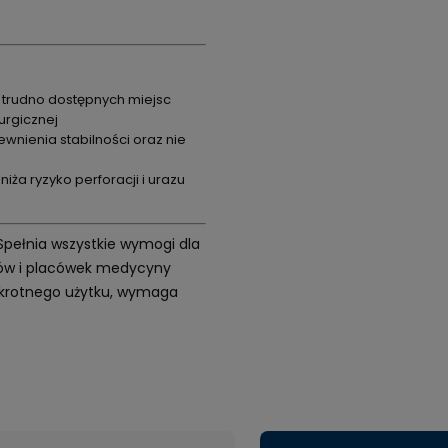
 trudno dostępnych miejsc
urgicznej
wnienia stabilności oraz nie
ża ryzyko perforacji i urazu
 Spełnia wszystkie wymogi dla
etów i placówek medycyny
elokrotnego użytku, wymaga