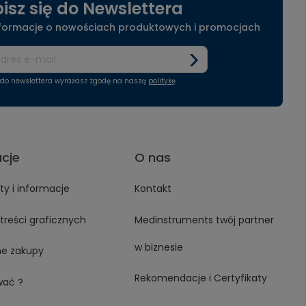
isz się do Newslettera
nformacje o nowościach produktowych i promocjach
ę do newslettera wyrażasz zgodę na naszą
politykę
acje
O nas
y i informacje
Kontakt
treści graficznych
Medinstruments twój partner
w biznesie
ne zakupy
Rekomendacje i Certyfikaty
wać ?