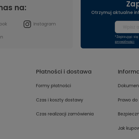
Zap
nas na:
Otrzymuj aktualne i
ook
Instagram
in
*Zapisując si
prywatności
Płatności i dostawa
Inform
Formy płatności
Dokument
Czas i koszty dostawy
Prawo do 
Czas realizacji zamówienia
Bezpiecz
Jak kupo