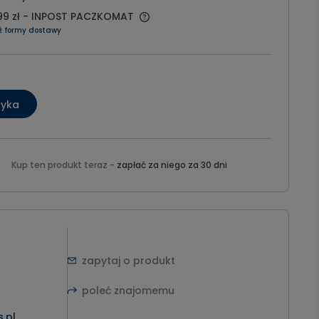
99 zł
- INPOST PACZKOMAT
ź formy dostawy
zyka
Kup ten produkt teraz -
zapłać za niego za 30 dni
zapytaj o produkt
poleć znajomemu
.pl