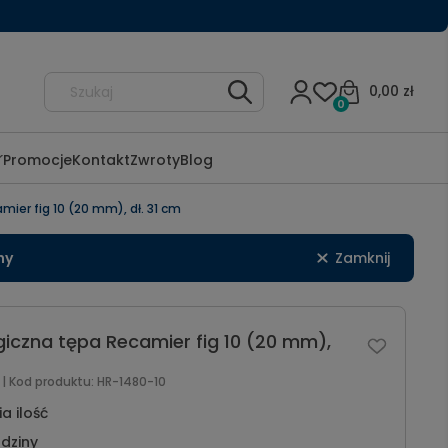
0,00 zł
0
Promocje
Kontakt
Zwroty
Blog
ier fig 10 (20 mm), dł. 31 cm
ny
Zamknij
iczna tępa Recamier fig 10 (20 mm),
l
| Kod produktu:
HR-1480-10
a ilość
dziny