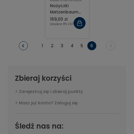
Hossa International
Nożyczki
Metzenbaum
Fino T.C. Gold
169,00 zł
zagięte 16 cm
zawiera 8% VAT
1
2
3
4
5
6
Zbieraj korzyści
Zarejestruj się i zbieraj punkty
Masz już konto? Zaloguj się
Śledź nas na: