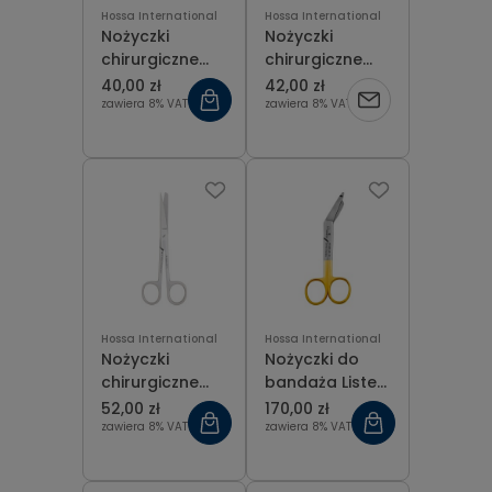
Hossa International
Hossa International
Nożyczki
Nożyczki
chirurgiczne
chirurgiczne
Mayo 14.5 cm
tępo-ostre
40,00 zł
42,00 zł
proste 16.5 cm
zawiera 8% VAT
zawiera 8% VAT
Hossa International
Hossa International
Nożyczki
Nożyczki do
chirurgiczne
bandaża Lister,
tępo-ostre
opatrunkowe
52,00 zł
170,00 zł
proste 20 cm
T.C. Gold 14.5
zawiera 8% VAT
zawiera 8% VAT
cm