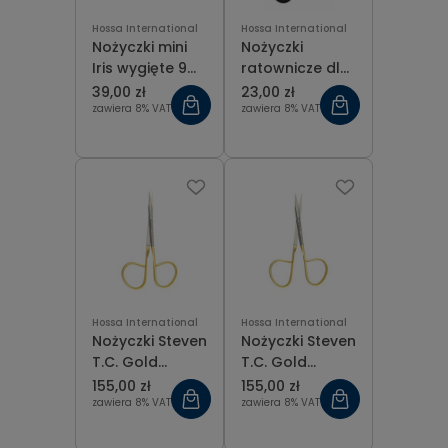
Hossa International
Hossa International
Nożyczki mini
Nożyczki
Iris wygięte 9
ratownicze dla
cm
ratowników
39,00 zł
23,00 zł
medycznych
zawiera 8% VAT
zawiera 8% VAT
Hossa International
Hossa International
Nożyczki Steven
Nożyczki Steven
T.C. Gold
T.C. Gold
proste 10,5 cm
zagięte 10,5 cm
155,00 zł
155,00 zł
zawiera 8% VAT
zawiera 8% VAT