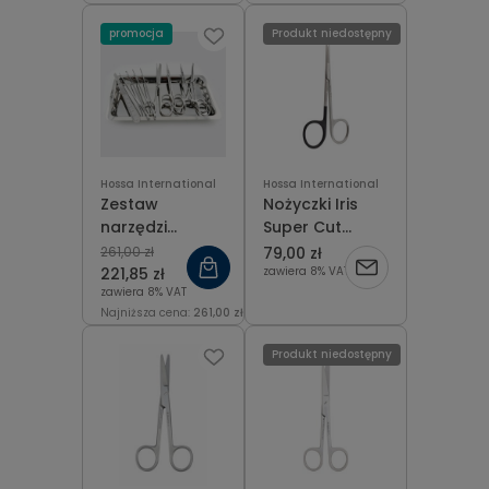
promocja
Produkt niedostępny
Hossa International
Hossa International
Zestaw
Nożyczki Iris
narzędzi
Super Cut
chirurgicznych i
proste 11,5 cm
261,00 zł
79,00 zł
tacka
221,85 zł
zawiera 8% VAT
zawiera 8% VAT
metalowa
Najniższa cena:
261,00 zł
Produkt niedostępny