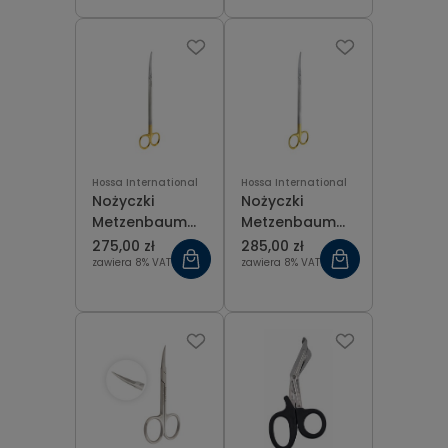
Hossa International
Hossa International
Nożyczki
Nożyczki
Metzenbaum
Metzenbaum
T.C. Gold
T.C. Gold
275,00 zł
285,00 zł
zagięte 26 cm
zagięte 28 cm
zawiera 8% VAT
zawiera 8% VAT