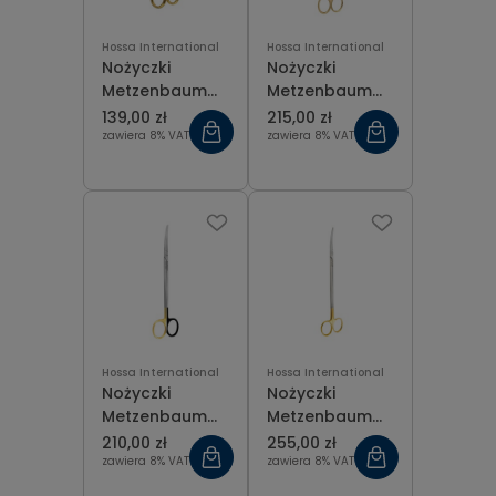
Hossa International
Hossa International
Nożyczki
Nożyczki
Metzenbaum
Metzenbaum
T.C. Gold
T.C. Gold
139,00 zł
215,00 zł
zagięte 12 cm
zagięte 20 cm
zawiera 8% VAT
zawiera 8% VAT
Hossa International
Hossa International
Nożyczki
Nożyczki
Metzenbaum
Metzenbaum
T.C. Gold
T.C. Gold
210,00 zł
255,00 zł
zagięte 20 cm
zagięte 23 cm
zawiera 8% VAT
zawiera 8% VAT