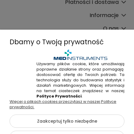
Płatności i dostawa
Informacje
O nas
Dbamy o Twoją prywatność
Używamy plików cookie, które umożliwiają
poprawne działanie strony oraz pomagają
+48 720 915 338
dostosować ofertę do Twoich potrzeb. Ta
+48 22 298 53 38
technologia służy do budowania statystyk i
działań marketingowych. Więcej informacji
Napisz do nas!
na temat ciasteczek znajdziesz w naszej
Polityce Prywatności
.
Więcej o plikach cookies przeczytasz w naszej Polityce
Hossa Medical Sp. z o. o. | ul. Kryształowa 33A, 01-356
prywatności.
Warszawa, woj. mazowieckie | NIP: 7010404814, REGON:
146982576, KRS: 0000491265
Zaakceptuj tylko niezbędne
©2026 Wszelkie Prawa Zastrzeżone | medinstruments.pl