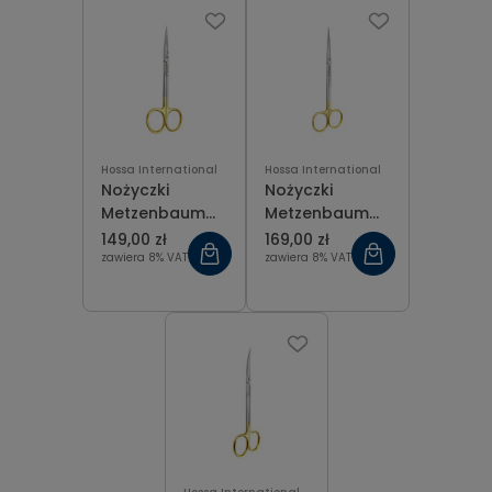
Hossa International
Hossa International
Nożyczki
Nożyczki
Metzenbaum
Metzenbaum
Fino T.C. Gold
Fino T.C. Gold
149,00 zł
169,00 zł
proste 14,5 cm
proste 16 cm
zawiera 8% VAT
zawiera 8% VAT