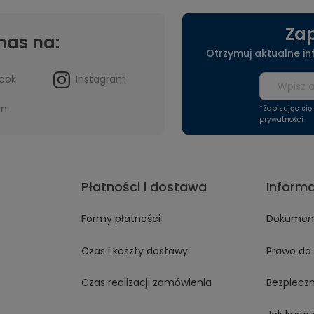
Zap
nas na:
Otrzymuj aktualne i
ook
Instagram
in
*Zapisując si
prywatności
Płatności i dostawa
Inform
Formy płatności
Dokument
Czas i koszty dostawy
Prawo do 
Czas realizacji zamówienia
Bezpiecz