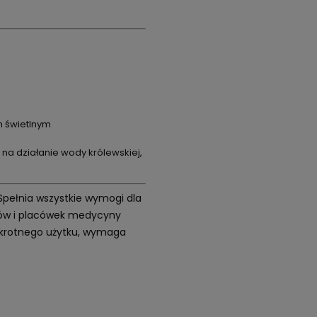
m świetlnym
na działanie wody królewskiej,
 Spełnia wszystkie wymogi dla
etów i placówek medycyny
elokrotnego użytku, wymaga