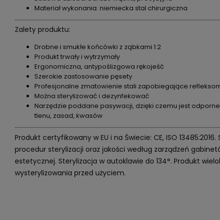
Materiał wykonania: niemiecka stal chirurgiczna
Zalety produktu:
Drobne i smukłe końcówki z ząbkami 1:2
Produkt trwały i wytrzymały
Ergonomiczna, antypoślizgowa rękojeść
Szerokie zastosowanie pęsety
Profesjonalne zmatowienie stali zapobiegające reflekso
Można sterylizować i dezynfekować
Narzędzie poddane pasywacji, dzięki czemu jest odporne 
tlenu, zasad, kwasów
Produkt certyfikowany w EU i na Świecie: CE, ISO 13485:2016.
procedur sterylizacji oraz jakości według zarządzeń gabin
estetycznej. Sterylizacja w autoklawie do 134°. Produkt wi
wysterylizowania przed użyciem.