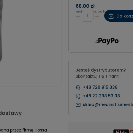
68,00 zł
zawiera 8% VAT, bez kosztów dostawy
Do kos
Jesteś dystrybutorem?
Skontaktuj się z nami!
+48 720 915 338
+48 22 298 53 38
sklep@medinstruments
 dostawy
wana przez firmę Hossa