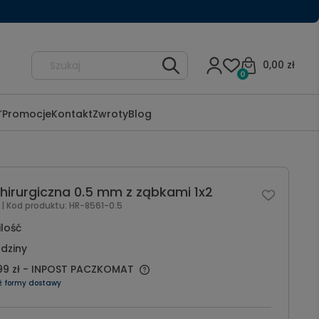
0,00 zł
0
Promocje
Kontakt
Zwroty
Blog
irurgiczna 0.5 mm z ząbkami 1x2
l
| Kod produktu:
HR-8561-0.5
ilość
dziny
99 zł
- INPOST PACZKOMAT
ź formy dostawy