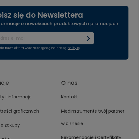
isz się do Newslettera
nformacje o nowościach produktowych i promocjach
ę do newslettera wyrażasz zgodę na naszą
politykę
acje
O nas
y i informacje
Kontakt
treści graficznych
Medinstruments twój partner
w biznesie
ne zakupy
Rekomendacje i Certyfikaty