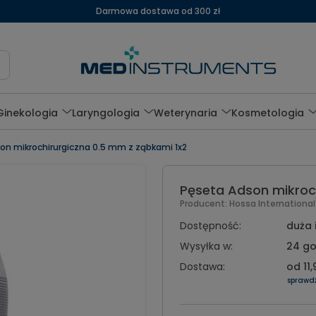
Darmowa dostawa od 300 zł
Ginekologia
Laryngologia
Weterynaria
Kosmetologia
on mikrochirurgiczna 0.5 mm z ząbkami 1x2
Pęseta Adson mikroch
Producent:
Hossa Internationa
Dostępność:
duża 
Wysyłka w:
24 go
Dostawa:
od 11,
sprawd