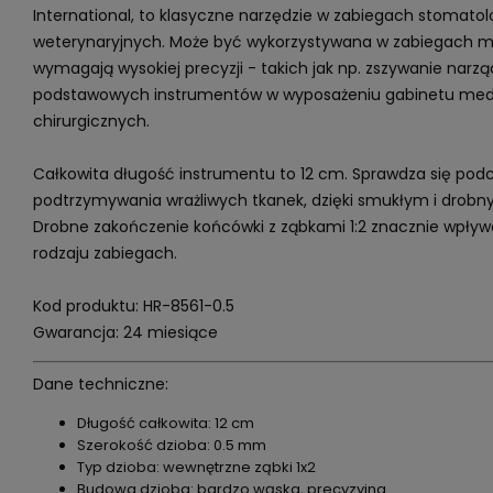
International, to klasyczne narzędzie w zabiegach stomat
weterynaryjnych. Może być wykorzystywana w zabiegach mik
wymagają wysokiej precyzji - takich jak np. zszywanie narz
podstawowych instrumentów w wyposażeniu gabinetu med
chirurgicznych.
Całkowita długość instrumentu to 12 cm. Sprawdza się podc
podtrzymywania wrażliwych tkanek, dzięki smukłym i dr
Drobne zakończenie końcówki z ząbkami 1:2 znacznie wpływ
rodzaju zabiegach.
Kod produktu: HR-8561-0.5
Gwarancja: 24 miesiące
Dane techniczne:
Długość całkowita: 12 cm
Szerokość dzioba: 0.5 mm
Typ dzioba: wewnętrzne ząbki 1x2
Budowa dzioba: bardzo wąska, precyzyjna