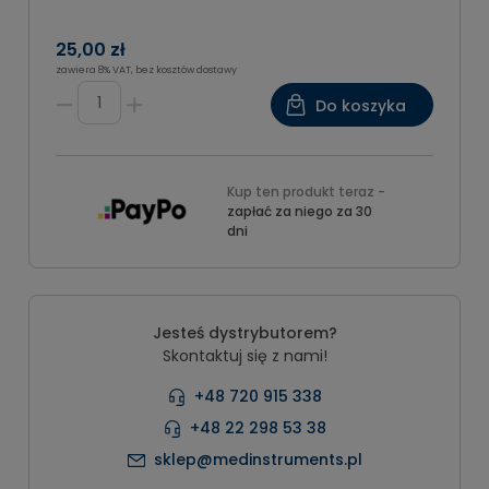
25,00 zł
zawiera 8% VAT, bez kosztów dostawy
Do koszyka
Kup ten produkt teraz -
zapłać za niego za 30
dni
Jesteś dystrybutorem?
Skontaktuj się z nami!
+48 720 915 338
+48 22 298 53 38
sklep@medinstruments.pl