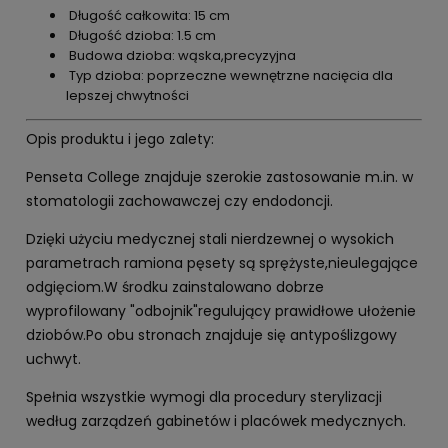
Długość całkowita: 15 cm
Długość dzioba: 1.5 cm
Budowa dzioba: wąska,precyzyjna
Typ dzioba: poprzeczne wewnętrzne nacięcia dla
lepszej chwytności
Opis produktu i jego zalety:
Penseta College znajduje szerokie zastosowanie m.in. w
stomatologii zachowawczej czy endodoncji.
Dzięki użyciu medycznej stali nierdzewnej o wysokich
parametrach ramiona pęsety są sprężyste,nieulegające
odgięciom.W środku zainstalowano dobrze
wyprofilowany "odbojnik"regulujący prawidłowe ułożenie
dziobów.Po obu stronach znajduje się antypoślizgowy
uchwyt.
Spełnia wszystkie wymogi dla procedury sterylizacji
według zarządzeń gabinetów i placówek medycznych.