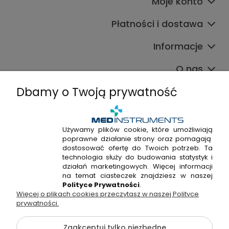
Moje konto
Płatności i dostawa
Informacje
O nas
Dbamy o Twoją prywatność
Używamy plików cookie, które umożliwiają
poprawne działanie strony oraz pomagają
+48 720 915 338
dostosować ofertę do Twoich potrzeb. Ta
+48 22 298 53 38
technologia służy do budowania statystyk i
działań marketingowych. Więcej informacji
Napisz do nas!
na temat ciasteczek znajdziesz w naszej
Polityce Prywatności
.
Więcej o plikach cookies przeczytasz w naszej Polityce
Hossa Medical Sp. z o. o. | ul. Kryształowa 33A, 01-356
prywatności.
Warszawa, woj. mazowieckie | NIP: 7010404814, REGON:
146982576, KRS: 0000491265
Zaakceptuj tylko niezbędne