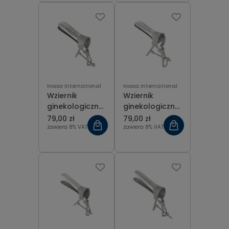
centralną
rozmiar L
Hossa International
Hossa International
Wziernik
Wziernik
ginekologiczny
ginekologiczny
Cusco z
Cusco z
79,00 zł
79,00 zł
szerokim
szerokim
zawiera 8% VAT
zawiera 8% VAT
dziobem ze
dziobem ze
śrubą
śrubą
centralną
centralną
rozmiar M
rozmiar S