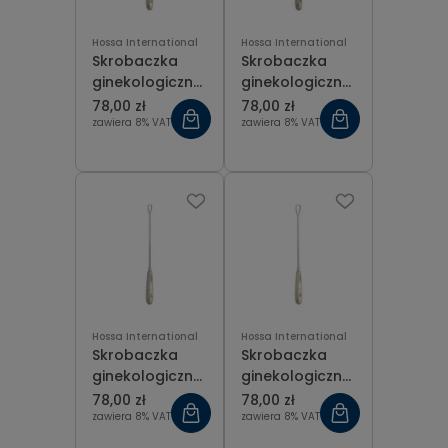
Hossa International
Hossa International
Skrobaczka
Skrobaczka
ginekologiczna
ginekologiczna
tępa Recamier
tępa Recamier
78,00 zł
78,00 zł
fig 3 (9 mm), dł.
fig 4 (11 mm),
zawiera 8% VAT
zawiera 8% VAT
31 cm
dł. 31 cm
Hossa International
Hossa International
Skrobaczka
Skrobaczka
ginekologiczna
ginekologiczna
tępa Recamier
tępa Recamier
78,00 zł
78,00 zł
fig 5 (12 mm),
fig 6 (14 mm),
zawiera 8% VAT
zawiera 8% VAT
dł. 31 cm
dł. 31 cm