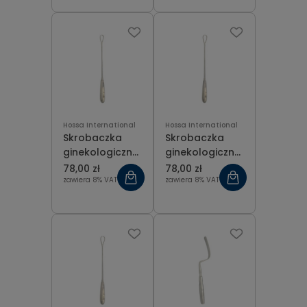
Hossa International
Hossa International
Skrobaczka
Skrobaczka
ginekologiczna
ginekologiczna
tępa Recamier
tępa Recamier
78,00 zł
78,00 zł
fig 7 (15 mm),
fig 8 (17 mm),
zawiera 8% VAT
zawiera 8% VAT
dł. 31 cm
dł. 31 cm