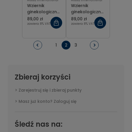
Hossa International
Hossa International
Wziernik
Wziernik
ginekologiczny
ginekologiczny
Cusco-Swiss ze
Cusco-Swiss ze
89,00 zł
89,00 zł
śrubą boczną
śrubą boczną
zawiera 8% VAT
zawiera 8% VAT
rozmiar M
rozmiar S
1
2
3
Zbieraj korzyści
Zarejestruj się i zbieraj punkty
Masz już konto? Zaloguj się
Śledź nas na: