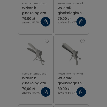
Hossa International
Hossa International
Wziernik
Wziernik
ginekologiczny
ginekologiczny
Cusco z
Cusco z
79,00 zł
79,00 zł
wąskim
wąskim
zawiera 8% VAT
zawiera 8% VAT
dziobem ze
dziobem ze
śrubą
śrubą
centralną
centralną
rozmiar L
rozmiar M
Hossa International
Hossa International
Wziernik
Wziernik
ginekologiczny
ginekologiczny
Cusco z
Cusco-Swiss ze
79,00 zł
89,00 zł
wąskim
śrubą boczną
zawiera 8% VAT
zawiera 8% VAT
dziobem ze
rozmiar L
śrubą