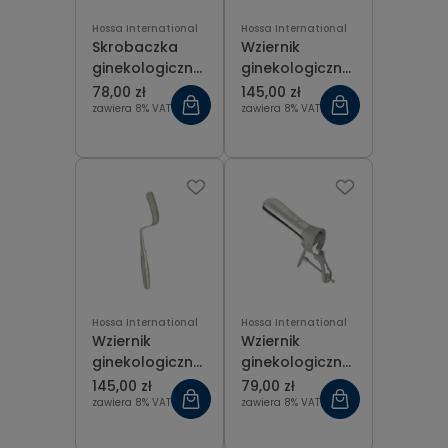
Hossa International
Hossa International
Skrobaczka
Wziernik
ginekologiczna
ginekologiczny
tępa Recamier
Breisky 100x19
78,00 zł
145,00 zł
fig 9 (16 mm),
mm dł. 30 cm
zawiera 8% VAT
zawiera 8% VAT
dł. 31 cm
Hossa International
Hossa International
Wziernik
Wziernik
ginekologiczny
ginekologiczny
Breisky 100x35
Cusco z
145,00 zł
79,00 zł
mm dł. 30 cm
szerokim
zawiera 8% VAT
zawiera 8% VAT
dziobem ze
śrubą