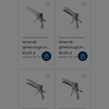
centralną
rozmiar S
Hossa International
Hossa International
Wziernik
Wziernik
ginekologiczny
ginekologiczny
Cusco-Swiss ze
Cusco-Swiss ze
89,00 zł
89,00 zł
śrubą boczną
śrubą boczną
zawiera 8% VAT
zawiera 8% VAT
rozmiar L
rozmiar M