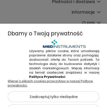
Płatności i dostawa
Informacje
O nas
Dbamy o Twoją prywatność
Używamy plików cookie, które umożliwiają
poprawne działanie strony oraz pomagają
+48 720 915 338
dostosować ofertę do Twoich potrzeb. Ta
+48 22 298 53 38
technologia służy do budowania statystyk i
działań marketingowych. Więcej informacji
Napisz do nas!
na temat ciasteczek znajdziesz w naszej
Polityce Prywatności
.
Więcej o plikach cookies przeczytasz w naszej Polityce
Hossa Medical Sp. z o. o. | ul. Kryształowa 33A, 01-356
prywatności.
Warszawa, woj. mazowieckie | NIP: 7010404814, REGON:
146982576, KRS: 0000491265
Zaakceptuj tylko niezbędne
©2026 Wszelkie Prawa Zastrzeżone | medinstruments.pl