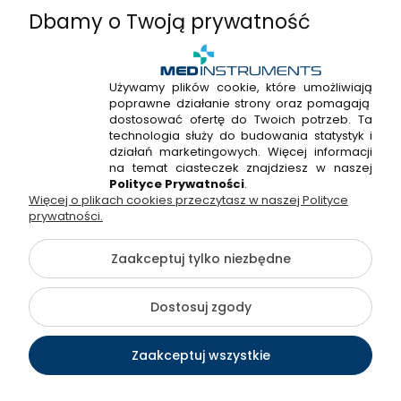
Dbamy o Twoją prywatność
Używamy plików cookie, które umożliwiają
poprawne działanie strony oraz pomagają
+48 720 915 338
dostosować ofertę do Twoich potrzeb. Ta
+48 22 298 53 38
technologia służy do budowania statystyk i
działań marketingowych. Więcej informacji
Napisz do nas!
na temat ciasteczek znajdziesz w naszej
Polityce Prywatności
.
Więcej o plikach cookies przeczytasz w naszej Polityce
Hossa Medical Sp. z o. o. | ul. Kryształowa 33A, 01-356
prywatności.
Warszawa, woj. mazowieckie | NIP: 7010404814, REGON:
146982576, KRS: 0000491265
Zaakceptuj tylko niezbędne
©2026 Wszelkie Prawa Zastrzeżone | medinstruments.pl
Dostosuj zgody
Szablon Flex by
Ecommercy
Zaakceptuj wszystkie