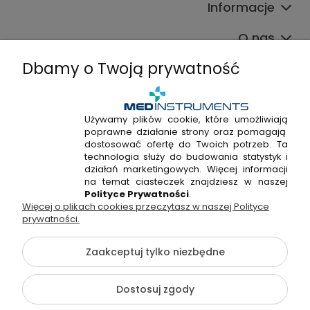
Informacje
O nas
Dbamy o Twoją prywatność
Używamy plików cookie, które umożliwiają
poprawne działanie strony oraz pomagają
+48 720 915 338
dostosować ofertę do Twoich potrzeb. Ta
+48 22 298 53 38
technologia służy do budowania statystyk i
działań marketingowych. Więcej informacji
Napisz do nas!
na temat ciasteczek znajdziesz w naszej
Polityce Prywatności
.
Więcej o plikach cookies przeczytasz w naszej Polityce
Hossa Medical Sp. z o. o. | ul. Kryształowa 33A, 01-356
prywatności.
Warszawa, woj. mazowieckie | NIP: 7010404814, REGON:
146982576, KRS: 0000491265
Zaakceptuj tylko niezbędne
©2026 Wszelkie Prawa Zastrzeżone | medinstruments.pl
Dostosuj zgody