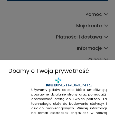
Pomoc
Moje konto
Płatności i dostawa
Informacje
O nas
Dbamy o Twoją prywatność
Używamy plików cookie, które umożliwiają
poprawne działanie strony oraz pomagają
+48 720 915 338
dostosować ofertę do Twoich potrzeb. Ta
+48 22 298 53 38
technologia służy do budowania statystyk i
działań marketingowych. Więcej informacji
Napisz do nas!
na temat ciasteczek znajdziesz w naszej