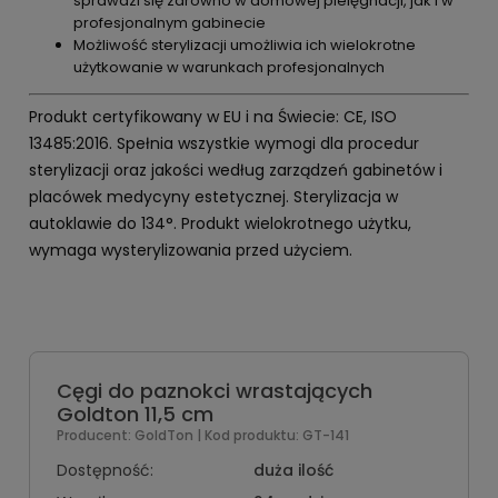
sprawdzi się zarówno w domowej pielęgnacji, jak i w
profesjonalnym gabinecie
Możliwość sterylizacji umożliwia ich wielokrotne
użytkowanie w warunkach profesjonalnych
Produkt certyfikowany w EU i na Świecie: CE, ISO
13485:2016. Spełnia wszystkie wymogi dla procedur
sterylizacji oraz jakości według zarządzeń gabinetów i
placówek medycyny estetycznej. Sterylizacja w
autoklawie do 134°. Produkt wielokrotnego użytku,
wymaga wysterylizowania przed użyciem.
Cęgi do paznokci wrastających
Goldton 11,5 cm
Producent:
GoldTon
| Kod produktu:
GT-141
Dostępność:
duża ilość