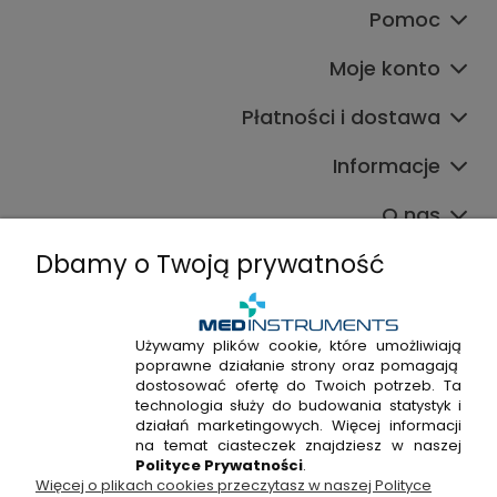
Pomoc
Moje konto
Płatności i dostawa
Informacje
O nas
Dbamy o Twoją prywatność
Używamy plików cookie, które umożliwiają
poprawne działanie strony oraz pomagają
+48 720 915 338
dostosować ofertę do Twoich potrzeb. Ta
+48 22 298 53 38
technologia służy do budowania statystyk i
działań marketingowych. Więcej informacji
Napisz do nas!
na temat ciasteczek znajdziesz w naszej
Polityce Prywatności
.
Więcej o plikach cookies przeczytasz w naszej Polityce
Hossa Medical Sp. z o. o. | ul. Kryształowa 33A, 01-356