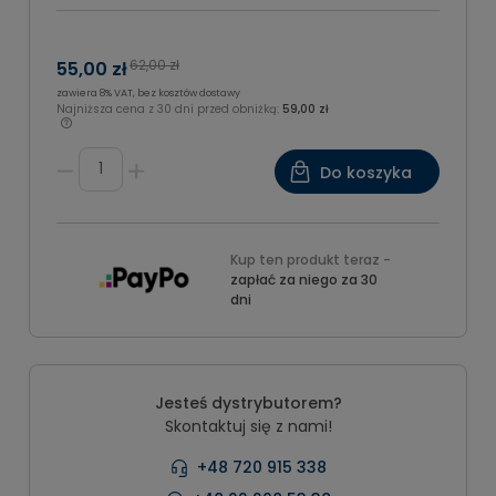
62,00 zł
55,00 zł
zawiera 8% VAT, bez kosztów dostawy
Najniższa cena z 30 dni przed obniżką:
59,00 zł
Do koszyka
Kup ten produkt teraz -
zapłać za niego za 30
dni
Jesteś dystrybutorem?
Skontaktuj się z nami!
+48 720 915 338