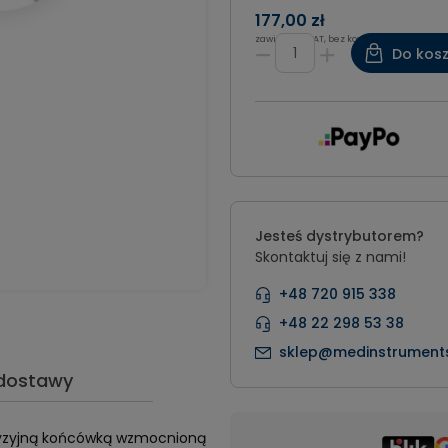
177,00 zł
zawiera 8% VAT, bez kosztów dostawy
Do kos
Jesteś dystrybutorem?
Skontaktuj się z nami!
+48 720 915 338
+48 22 298 53 38
sklep@medinstruments
 dostawy
ecyzyjną końcówką wzmocnioną