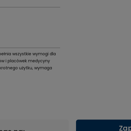
Spełnia wszystkie wymogi dla
etów i placówek medycyny
elokrotnego użytku, wymaga
Zap