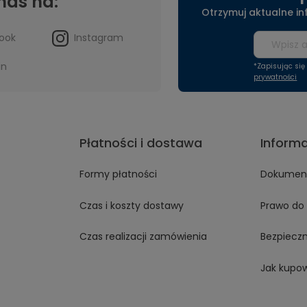
nas na:
Otrzymuj aktualne i
ook
Instagram
in
*Zapisując si
prywatności
Płatności i dostawa
Inform
Formy płatności
Dokument
Czas i koszty dostawy
Prawo do 
Czas realizacji zamówienia
Bezpiecz
Jak kupo