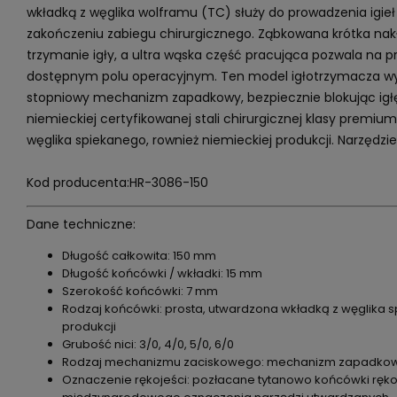
wkładką z węglika wolframu (TC) służy do prowadzenia igie
zakończeniu zabiegu chirurgicznego. Ząbkowana krótka nak
trzymanie igły, a ultra wąska część pracująca pozwala na 
dostępnym polu operacyjnym. Ten model igłotrzymacza wyp
stopniowy mechanizm zapadkowy, bezpiecznie blokując igłę
niemieckiej certyfikowanej stali chirurgicznej klasy premi
węglika spiekanego, rownież niemieckiej produkcji. Narzędzi
Kod producenta:HR-3086-150
Dane techniczne:
Długość całkowita: 150 mm
Długość końcówki / wkładki: 15 mm
Szerokość końcówki: 7 mm
Rodzaj końcówki: prosta, utwardzona wkładką z węglika 
produkcji
Grubość nici: 3/0, 4/0, 5/0, 6/0
Rodzaj mechanizmu zaciskowego: mechanizm zapadkow
Oznaczenie rękojeści: pozłacane tytanowo końcówki ręko