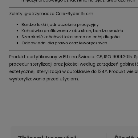
międzynarodowego oznaczenia narzędzi utwardzanych
Zalety igłotrzymacza Crile-Ryder 15 cm
Bardzo lekki i jednocześnie precyzyjny
Końcówka profilowana z obu stron, bardzo smukła
Szerokość końcówki taka sama na całej długości
Odpowiedni dla prawo oraz leworęcznych
Produkt certyfikowany w EU i na Świecie: CE, ISO 9001:2015. 
procedur sterylizacji oraz jakości według zarządzeń gabin
estetycznej. Sterylizacja w autoklawie do 134°. Produkt wi
wysterylizowania przed użyciem.