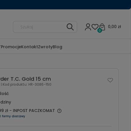
0,00 zł
0
Promocje
Kontakt
Zwroty
Blog
der T.C. Gold 15 cm
l
| Kod produktu:
HR-3086-150
ilość
dziny
99 zł
- INPOST PACZKOMAT
ź formy dostawy