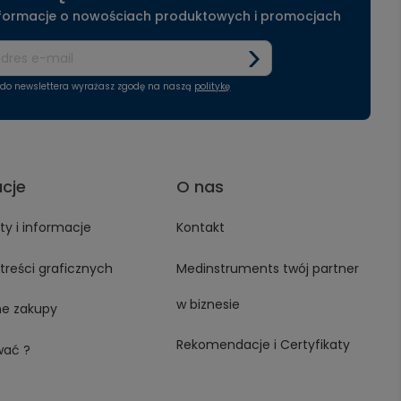
nformacje o nowościach produktowych i promocjach
ę do newslettera wyrażasz zgodę na naszą
politykę
acje
O nas
y i informacje
Kontakt
treści graficznych
Medinstruments twój partner
w biznesie
ne zakupy
Rekomendacje i Certyfikaty
wać ?