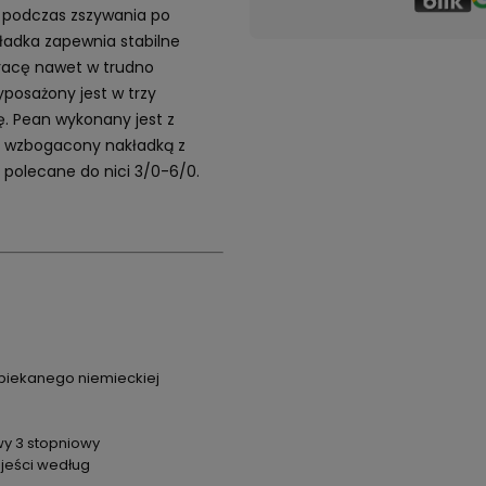
ł podczas zszywania po
ładka zapewnia stabilne
pracę nawet w trudno
osażony jest w trzy
. Pean wykonany jest z
um wzbogacony nakładką z
e polecane do nici 3/0-6/0.
spiekanego niemieckiej
y 3 stopniowy
jeści według