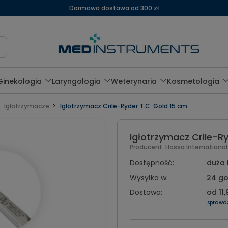
Darmowa dostawa od 300 zł
Ginekologia
Laryngologia
Weterynaria
Kosmetologia
Igłotrzymacze
Igłotrzymacz Crile-Ryder T.C. Gold 15 cm
Igłotrzymacz Crile-Ry
Producent:
Hossa Internationa
Dostępność:
duża 
Wysyłka w:
24 go
Dostawa:
od 11,
sprawd