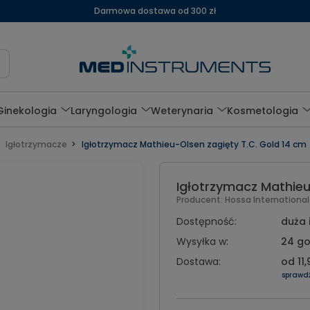
Darmowa dostawa od 300 zł
Ginekologia
Laryngologia
Weterynaria
Kosmetologia
Igłotrzymacze
Igłotrzymacz Mathieu-Olsen zagięty T.C. Gold 14 cm
Igłotrzymacz Mathieu
Producent:
Hossa Internationa
Dostępność:
duża 
Wysyłka w:
24 go
Dostawa:
od 11,
sprawd