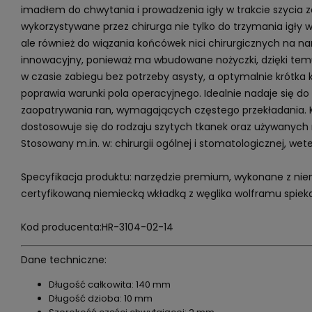
imadłem do chwytania i prowadzenia igły w trakcie szycia 
wykorzystywane przez chirurga nie tylko do trzymania igły w
ale również do wiązania końcówek nici chirurgicznych na nar
innowacyjny, ponieważ ma wbudowane nożyczki, dzięki te
w czasie zabiegu bez potrzeby asysty, a optymalnie krótka
poprawia warunki pola operacyjnego. Idealnie nadaje się do
zaopatrywania ran, wymagających częstego przekładania. Ks
dostosowuje się do rodzaju szytych tkanek oraz używanych n
Stosowany m.in. w: chirurgii ogólnej i stomatologicznej, weter
Specyfikacja produktu: narzędzie premium, wykonane z niemi
certyfikowaną niemiecką wkładką z węglika wolframu spie
Kod producenta:HR-3104-02-14
Dane techniczne:
Długość całkowita: 140 mm
Długość dzioba: 10 mm