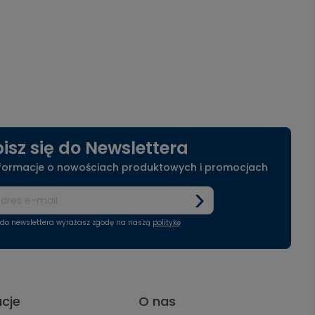
isz się do Newslettera
nformacje o nowościach produktowych i promocjach
ę do newslettera wyrażasz zgodę na naszą
politykę
acje
O nas