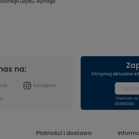
elokrotnego użytku, wymaga
Zap
nas na:
Otrzymuj aktualne i
ook
Instagram
in
*Zapisując si
prywatności
Płatności i dostawa
Inform