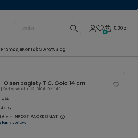
0,00 zł
0
Promocje
Kontakt
Zwroty
Blog
-Olsen zagięty T.C. Gold 14 cm
l
| Kod produktu:
HR-3104-02-140
ilość
dziny
99 zł
- INPOST PACZKOMAT
ź formy dostawy