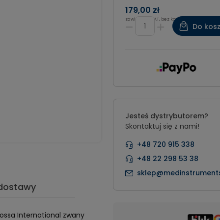
179,00 zł
zawiera 8% VAT, bez kosztów dostawy
Do kos
Jesteś dystrybutorem?
Skontaktuj się z nami!
+48 720 915 338
+48 22 298 53 38
sklep@medinstruments
 dostawy
ossa International zwany