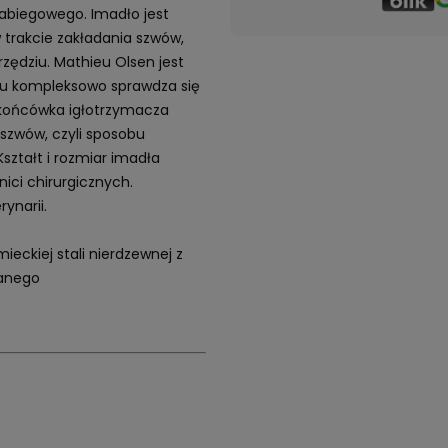
zabiegowego. Imadło jest
 trakcie zakładania szwów,
zędziu. Mathieu Olsen jest
mu kompleksowo sprawdza się
 końcówka igłotrzymacza
 szwów, czyli sposobu
ztałt i rozmiar imadła
ici chirurgicznych.
ynarii.
eckiej stali nierdzewnej z
kanego