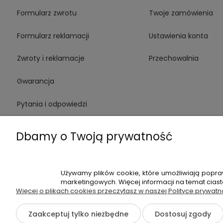
Formularz zwrotu
Twoje zamówienia
Formularz reklamacji
Ustawienia konta
Zwroty i reklamacje
Przechowalnia
Gwarancja
Pytania i odpowiedzi
Medinstruments stacjonarnie
Dbamy o Twoją prywatność
Używamy plików cookie, które umożliwiają popra
+48 720 91
marketingowych. Więcej informacji na temat cias
Więcej o plikach cookies przeczytasz w naszej Polityce prywatn
Hossa Medical Sp. z o. o. | ul. K
Zaakceptuj tylko niezbędne
Dostosuj zgody