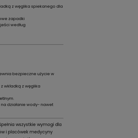
ładką z węglika spiekanego dla
iowe zapadki
jeści według
ewnia bezpieczne użycie w
 z wkładką z węglika
etlnym.
 na działanie wody- nawet
 Spełnia wszystkie wymogi dla
etów i placówek medycyny