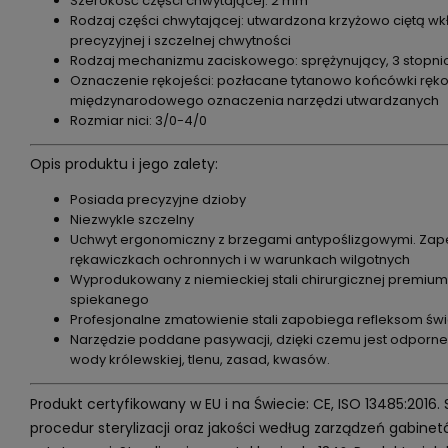
Szerokość części chwytającej: 2 mm
Rodzaj części chwytającej: utwardzona krzyżowo ciętą wk
precyzyjnej i szczelnej chwytności
Rodzaj mechanizmu zaciskowego: sprężynujący, 3 stopn
Oznaczenie rękojeści: pozłacane tytanowo końcówki ręko
międzynarodowego oznaczenia narzędzi utwardzanych
Rozmiar nici: 3/0-4/0
Opis produktu i jego zalety:
Posiada precyzyjne dzioby
Niezwykle szczelny
Uchwyt ergonomiczny z brzegami antypoślizgowymi. Zap
rękawiczkach ochronnych i w warunkach wilgotnych
Wyprodukowany z niemieckiej stali chirurgicznej premium
spiekanego
Profesjonalne zmatowienie stali zapobiega refleksom świ
Narzędzie poddane pasywacji, dzięki czemu jest odporne
wody królewskiej, tlenu, zasad, kwasów.
Produkt certyfikowany w EU i na Świecie: CE, ISO 13485:2016.
procedur sterylizacji oraz jakości według zarządzeń gabin