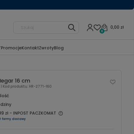
0,00 zł
0
Promocje
Kontakt
Zwroty
Blog
Hegar 16 cm
l
| Kod produktu:
HR-2771-160
ilość
dziny
99 zł
- INPOST PACZKOMAT
ź formy dostawy