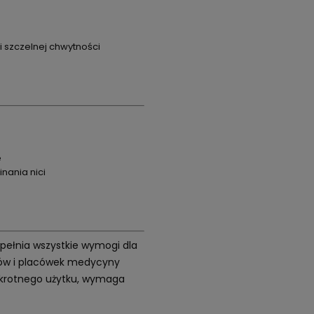
i szczelnej chwytności
e
ania nici
 Spełnia wszystkie wymogi dla
etów i placówek medycyny
elokrotnego użytku, wymaga