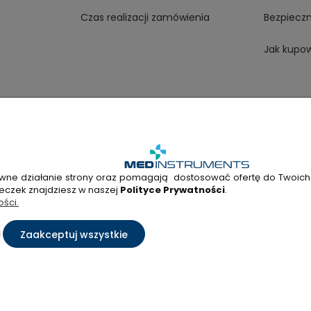
Czas realizacji zamówienia
Bezpiecz
Jak kupo
wne działanie strony oraz pomagają dostosować ofertę do Twoich po
5 338
+48 22 298 53 38
Napisz do nas!
teczek znajdziesz w naszej
Polityce Prywatności
.
ości.
ryształowa 33A, 01-356 Warszawa, woj. mazowieckie | NIP: 7010404814,
Zaakceptuj wszystkie
Sklep internetowy Shoper Premium