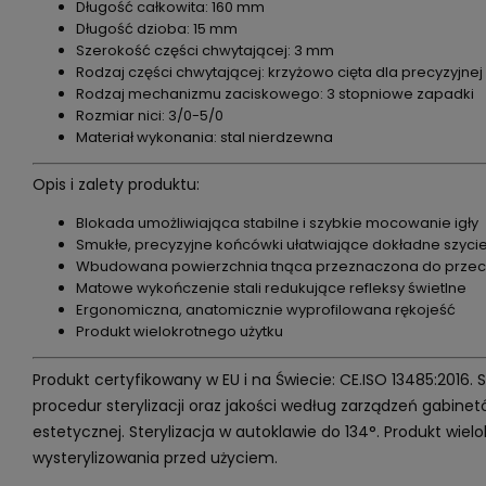
Długość całkowita: 160 mm
Długość dzioba: 15 mm
Szerokość części chwytającej: 3 mm
Rodzaj części chwytającej: krzyżowo cięta dla precyzyjnej 
Rodzaj mechanizmu zaciskowego: 3 stopniowe zapadki
Rozmiar nici: 3/0-5/0
Materiał wykonania: stal nierdzewna
Opis i zalety produktu:
Blokada umożliwiająca stabilne i szybkie mocowanie igły
Smukłe, precyzyjne końcówki ułatwiające dokładne szyci
Wbudowana powierzchnia tnąca przeznaczona do przecin
Matowe wykończenie stali redukujące refleksy świetlne
Ergonomiczna, anatomicznie wyprofilowana rękojeść
Produkt wielokrotnego użytku
Produkt certyfikowany w EU i na Świecie: CE.ISO 13485:2016.
procedur sterylizacji oraz jakości według zarządzeń gabin
estetycznej. Sterylizacja w autoklawie do 134°. Produkt wi
wysterylizowania przed użyciem.