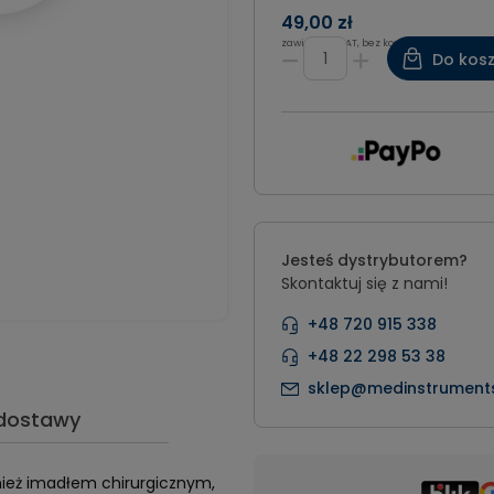
49,00 zł
zawiera 8% VAT, bez kosztów dostawy
Do kos
Jesteś dystrybutorem?
Skontaktuj się z nami!
+48 720 915 338
+48 22 298 53 38
sklep@medinstruments
 dostawy
nież imadłem chirurgicznym,