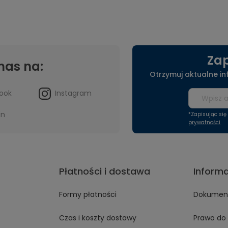
Zap
nas na:
Otrzymuj aktualne i
ook
Instagram
in
*Zapisując si
prywatności
Płatności i dostawa
Inform
Formy płatności
Dokument
Czas i koszty dostawy
Prawo do 