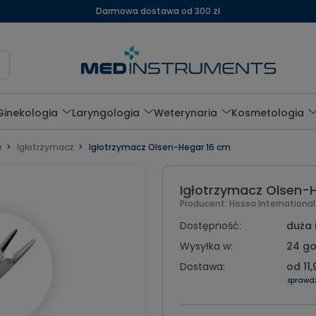
Darmowa dostawa od 300 zł
Ginekologia
Laryngologia
Weterynaria
Kosmetologia
e
Igłotrzymacz
Igłotrzymacz Olsen-Hegar 16 cm
Igłotrzymacz Olsen-
Producent:
Hossa Internationa
Dostępność:
duża 
Wysyłka w:
24 go
Dostawa:
od 11,
sprawd