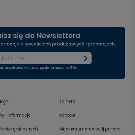
isz się do Newslettera
nformacje o nowościach produktowych i promocjach
ę do newslettera wyrażasz zgodę na naszą
politykę
acje
O nas
y i informacje
Kontakt
treści graficznych
Medinstruments twój partner