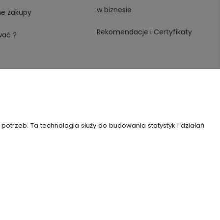
w biznesie
ne zakupy
Rekomendacje i Certyfikaty
wać ?
trzeb. Ta technologia służy do budowania statystyk i działań
 REGON: 146982576, KRS: 0000491265
Szablon Flex by
Ecommercy