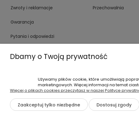
Zwroty i reklamacje
Przechowalnia
Gwarancja
Pytania i odpowiedzi
Medinstruments stacjonarnie
Dbamy o Twoją prywatność
Używamy plików cookie, które umożliwiają popra
+48 720 91
marketingowych. Więcej informacji na temat cias
Więcej o plikach cookies przeczytasz w naszej Polityce prywatn
Hossa Medical Sp. z o. o. | ul. K
Zaakceptuj tylko niezbędne
Dostosuj zgody
©2026 Wszelkie Prawa Zastrzeżone | medinstruments.pl