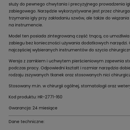
służy do pewnego chwytania i precyzyjnego prowadzenia ig
zabiegowego. Narzędzie wykorzystywane jest przez chirurga 
trzymania igły przy zakładaniu szwów, ale także do wiązani
na instrumencie.
Model ten posiada zintegrowaną część tnącą, co umożliwia p
zabiegu bez konieczności używania dodatkowych narzędzi. 
najczęściej wybieranych instrumentów do szycia chirurgicz
Wersja z zamkiem i uchwytem pierścieniowym zapewnia stab
podczas pracy. Odpowiedni kształt i rozmiar narzędzia dobie
rodzaju zszywanych tkanek oraz stosowanych nici chirurgic
Stosowany m.in. w chirurgii ogólnej, stomatologii oraz wetery
Kod produktu: HR-2771-160
Gwarancja: 24 miesiące
Dane techniczne: