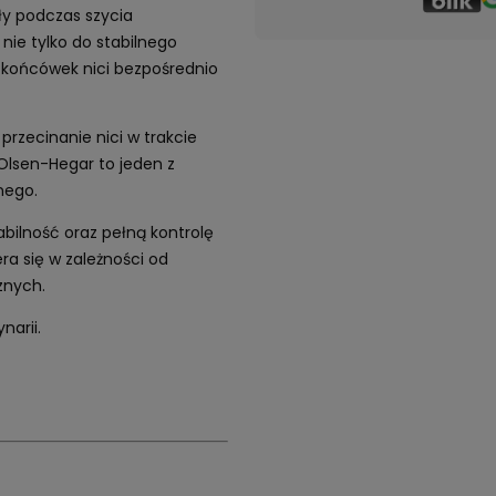
ły podczas szycia
nie tylko do stabilnego
a końcówek nici bezpośrednio
rzecinanie nici w trakcie
Olsen-Hegar to jeden z
nego.
ilność oraz pełną kontrolę
ra się w zależności od
znych.
narii.