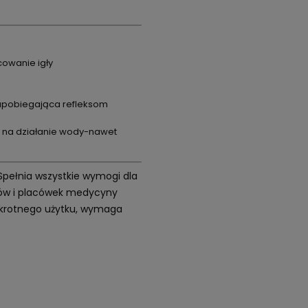
owanie igły
zapobiegająca refleksom
e na działanie wody-nawet
 Spełnia wszystkie wymogi dla
etów i placówek medycyny
elokrotnego użytku, wymaga