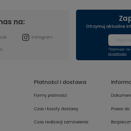
Zap
nas na:
Otrzymuj aktualne i
ook
Instagram
in
*Zapisując si
prywatności
Płatności i dostawa
Inform
Formy płatności
Dokument
Czas i koszty dostawy
Prawo do 
Czas realizacji zamówienia
Bezpiecz