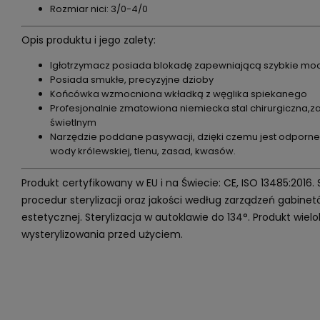
Rozmiar nici: 3/0-4/0
Opis produktu i jego zalety:
Igłotrzymacz posiada blokadę zapewniającą szybkie moc
Posiada smukłe, precyzyjne dzioby
Końcówka wzmocniona wkładką z węglika spiekanego
Profesjonalnie zmatowiona niemiecka stal chirurgiczna,
świetlnym
Narzędzie poddane pasywacji, dzięki czemu jest odporn
wody królewskiej, tlenu, zasad, kwasów.
Produkt certyfikowany w EU i na Świecie: CE, ISO 13485:2016.
procedur sterylizacji oraz jakości według zarządzeń gabin
estetycznej. Sterylizacja w autoklawie do 134°. Produkt wi
wysterylizowania przed użyciem.