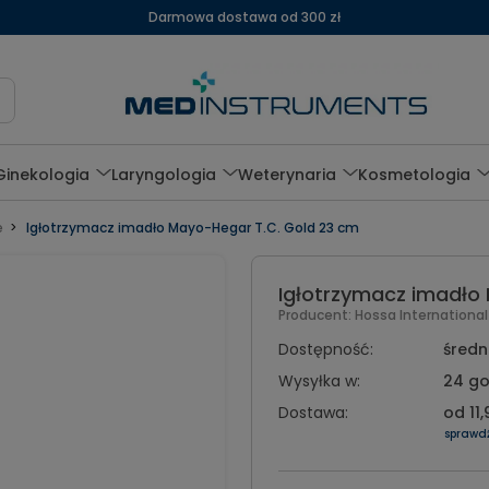
Darmowa dostawa od 300 zł
Ginekologia
Laryngologia
Weterynaria
Kosmetologia
e
Igłotrzymacz imadło Mayo-Hegar T.C. Gold 23 cm
Igłotrzymacz imadło
Producent:
Hossa Internationa
Dostępność:
średni
Wysyłka w:
24 go
Dostawa:
od 11,
sprawd