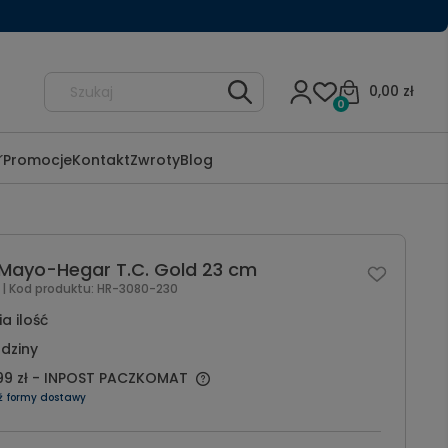
0,00 zł
0
Promocje
Kontakt
Zwroty
Blog
 Mayo-Hegar T.C. Gold 23 cm
l
| Kod produktu:
HR-3080-230
a ilość
dziny
99 zł
- INPOST PACZKOMAT
ź formy dostawy