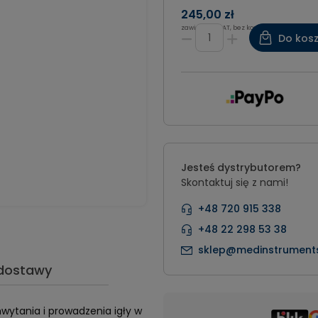
245,00 zł
zawiera 8% VAT, bez kosztów dostawy
Do kos
Jesteś dystrybutorem?
Skontaktuj się z nami!
+48 720 915 338
+48 22 298 53 38
sklep@medinstruments
 dostawy
ytania i prowadzenia igły w