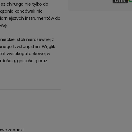
ez chirurga nie tylko do
iązania końcówek nici
ularniejszych instrumentów do
owę.
eckiej stali nierdzewnej z
anego tzw.tungsten. Węglik
stali wysokogatunkowej w
dością, gęstością oraz
iowe zapadki