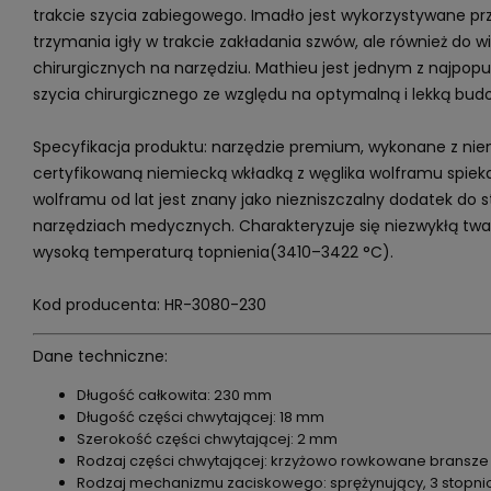
trakcie szycia zabiegowego. Imadło jest wykorzystywane prz
trzymania igły w trakcie zakładania szwów, ale również do w
chirurgicznych na narzędziu. Mathieu jest jednym z najpop
szycia chirurgicznego ze względu na optymalną i lekką bud
Specyfikacja produktu: narzędzie premium, wykonane z niemi
certyfikowaną niemiecką wkładką z węglika wolframu spiek
wolframu od lat jest znany jako niezniszczalny dodatek do 
narzędziach medycznych. Charakteryzuje się niezwykłą twar
wysoką temperaturą topnienia(3410–3422 °C).
Kod producenta: HR-3080-230
Dane techniczne:
Długość całkowita: 230 mm
Długość części chwytającej: 18 mm
Szerokość części chwytającej: 2 mm
Rodzaj części chwytającej: krzyżowo rowkowane bransze
Rodzaj mechanizmu zaciskowego: sprężynujący, 3 stopn