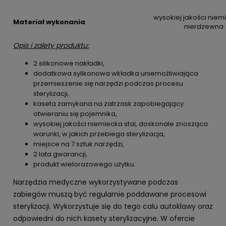
wysokiej jakości niem
Materiał wykonania
nierdzewna
Opis i zalety produktu:
2 silikonowe nakładki,
dodatkowa sylikonowa wkładka uniemożliwiająca
przemieszenie się narzędzi podczas procesu
sterylizacji,
kaseta zamykana na zatrzask zapobiegający
otwieraniu się pojemnika,
wysokiej jakości niemiecka stal, doskonale znosząca
warunki, w jakich przebiega sterylizacja,
miejsce na 7 sztuk narzędzi,
2 lata gwarancji,
produkt wielorazowego użytku.
Narzędzia medyczne wykorzystywane podczas
zabiegów muszą być regularnie poddawane procesowi
sterylizacji. Wykorzystuje się do tego calu autoklawy oraz
odpowiedni do nich kasety sterylizacyjne. W ofercie