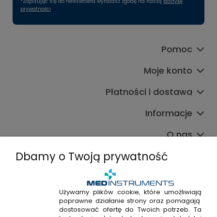
*Zapisując się do newslettera wyrażasz zgodę na naszą
politykę
prywatności
Pomoc
Moje konto
Płatności i dostawa
Informacje
O nas
Dbamy o Twoją prywatność
Używamy plików cookie, które umożliwiają
poprawne działanie strony oraz pomagają
+48 720 915 338
dostosować ofertę do Twoich potrzeb. Ta
+48 22 298 53 38