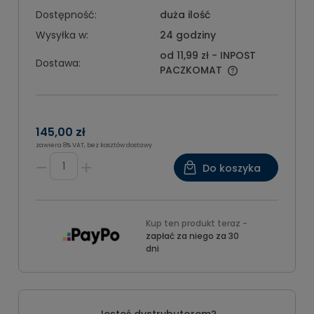
Dostępność:
duża ilość
Wysyłka w:
24 godziny
od 11,99 zł
- INPOST
Dostawa:
PACZKOMAT
145,00 zł
zawiera 8% VAT, bez kosztów dostawy
Do koszyka
Kup ten produkt teraz -
zapłać za niego za 30
dni