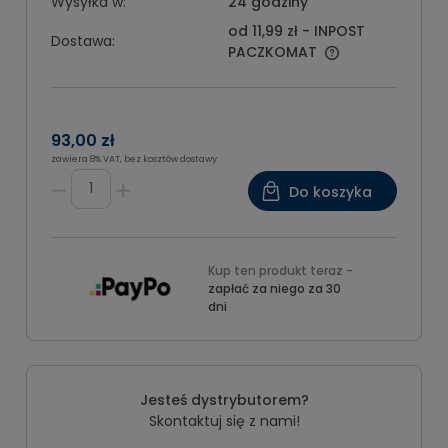
Wysyłka w:
24 godziny
od 11,99 zł
- INPOST
Dostawa:
PACZKOMAT
93,00 zł
zawiera 8% VAT, bez kosztów dostawy
Do koszyka
Kup ten produkt teraz -
zapłać za niego za 30
dni
Jesteś dystrybutorem?
Skontaktuj się z nami!