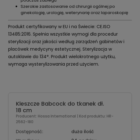
podczas zabiegu
Szerokie zastosowanie od chirurgii ogólnej po
ginekologię, urologię, weterynarię oraz laparoskopię
Produkt certyfikowany w EU i na Świecie: CE.ISO
13485:2016. Spełnia wszystkie wymogi dla procedur
sterylizacji oraz jakości według zarządzeń gabinetów i
placówek medycyny estetycznej. Sterylizacja w
autoklawie do 134°. Produkt wielokrotnego użytku,
wymaga wysterylizowania przed użyciem.
Kleszcze Babcock do tkanek dł.
18 cm
Producent:
Hossa International
| Kod produktu:
HR-
2562-180
Dostępność:
duża ilość