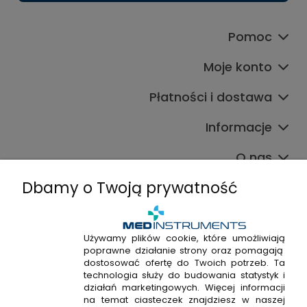
Pomoc
Moje konto
Płatności i dostawa
Informacje
O nas
Dbamy o Twoją prywatność
Używamy plików cookie, które umożliwiają
poprawne działanie strony oraz pomagają
+48 720 915 338
dostosować ofertę do Twoich potrzeb. Ta
+48 22 298 53 38
technologia służy do budowania statystyk i
działań marketingowych. Więcej informacji
Napisz do nas!
na temat ciasteczek znajdziesz w naszej