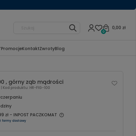
0,00 zł
0
Promocje
Kontakt
Zwroty
Blog
00 , górny ząb mądrości
l
| Kod produktu:
HR-FIG-100
czerpaniu
dziny
99 zł
- INPOST PACZKOMAT
ź formy dostawy