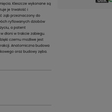
nięcia. Kleszcze wykonane są
uje je trwałość i
ić ząb przeznaczony do
dwóch ryflowanych dziobów
życiu, a patent
w dłoni w trakcie zabiegu.
zięki czemu możliwe jest
trakcji. Anatomiczna budowa
zękowego oraz budowy zęba.