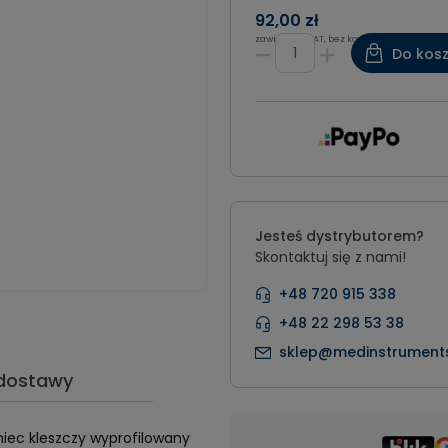
92,00 zł
zawiera 8% VAT, bez kosztów dostawy
Do kos
Jesteś dystrybutorem?
Skontaktuj się z nami!
+48 720 915 338
+48 22 298 53 38
sklep@medinstruments
 dostawy
niec kleszczy wyprofilowany