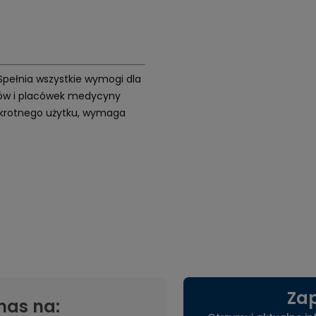
 Spełnia wszystkie wymogi dla
etów i placówek medycyny
elokrotnego użytku, wymaga
Zap
nas na: