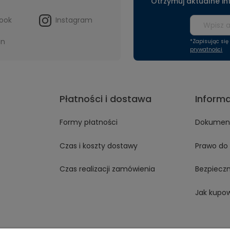
Otrzymuj aktualne i
ook
Instagram
in
*Zapisując si
prywatności
Płatności i dostawa
Inform
Formy płatności
Dokument
Czas i koszty dostawy
Prawo do 
Czas realizacji zamówienia
Bezpiecz
Jak kupo