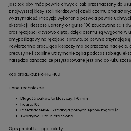
jest tak, aby móc pewnie chwycić ząb przeznaczony do usu
z najwyższej klasy stali nierdzewnej dzięki czemu charakteryz
wytrzymałość. Precyzja wykonania pozwala pewnie uchwyc
ekstrakcji. Kleszcze Berteny o figurze 100 zbudowane są z 
oraz rękojeści krzyżowo ciętej, dzięki czemu są wygodne w u
antypoślizgowy na rękojeści sprawia, że pewnie trzymają się 
Powierzchnia pracująca kleszczy ma poprzeczne nacięcia, d
precyzyjne i stabilne utrzymanie zęba podczas zabiegu eks
narzędzia oznacza, że przystosowane jest ono do łuku szc
Kod produktu: HR-FIG-100
Dane techniczne
Długość całkowita kleszczy: 170 mm
Figura: 100
Przeznaczenie: Ekstrakcja górnych zębów mądrości
Tworzywo : Stal nierdzewna
Opis produktu i jego zalety: