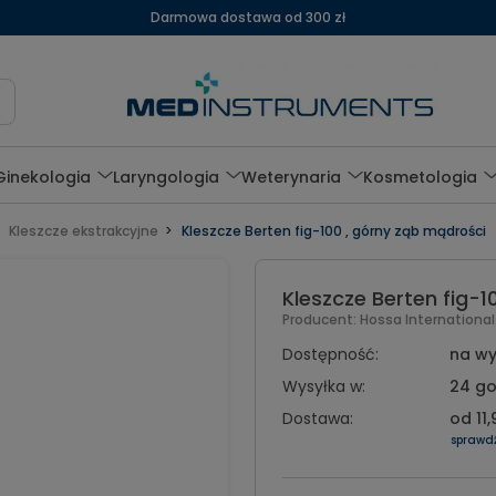
Darmowa dostawa od 300 zł
Ginekologia
Laryngologia
Weterynaria
Kosmetologia
Kleszcze ekstrakcyjne
Kleszcze Berten fig-100 , górny ząb mądrości
Kleszcze Berten fig-1
Producent:
Hossa Internationa
Dostępność:
na wy
Wysyłka w:
24 go
Dostawa:
od 11,
sprawd