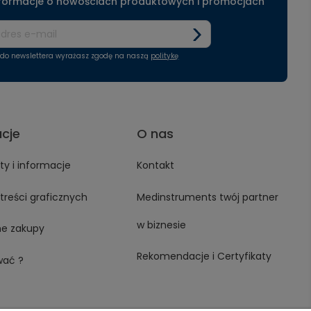
nformacje o nowościach produktowych i promocjach
ę do newslettera wyrażasz zgodę na naszą
politykę
acje
O nas
y i informacje
Kontakt
treści graficznych
Medinstruments twój partner
w biznesie
ne zakupy
Rekomendacje i Certyfikaty
wać ?