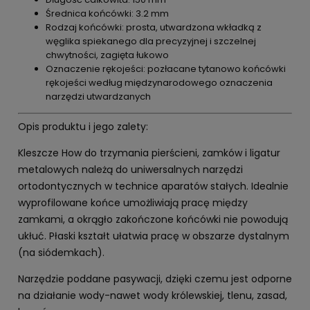
Średnica końcówki: 3.2 mm
Rodzaj końcówki: prosta, utwardzona wkładką z
węglika spiekanego dla precyzyjnej i szczelnej
chwytności, zagięta łukowo
Oznaczenie rękojeści: pozłacane tytanowo końcówki
rękojeści według międzynarodowego oznaczenia
narzędzi utwardzanych
Opis produktu i jego zalety:
Kleszcze How do trzymania pierścieni, zamków i ligatur
metalowych należą do uniwersalnych narzędzi
ortodontycznych w technice aparatów stałych. Idealnie
wyprofilowane końce umożliwiają pracę między
zamkami, a okrągło zakończone końcówki nie powodują
ukłuć. Płaski kształt ułatwia pracę w obszarze dystalnym
(na siódemkach).
Narzędzie poddane pasywacji, dzięki czemu jest odporne
na działanie wody-nawet wody królewskiej, tlenu, zasad,