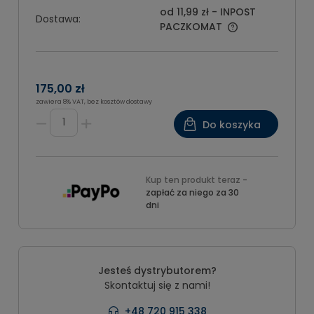
od 11,99 zł
- INPOST
Dostawa:
PACZKOMAT
175,00 zł
zawiera 8% VAT, bez kosztów dostawy
Do koszyka
Kup ten produkt teraz -
zapłać za niego za 30
dni
Jesteś dystrybutorem?
Skontaktuj się z nami!
+48 720 915 338