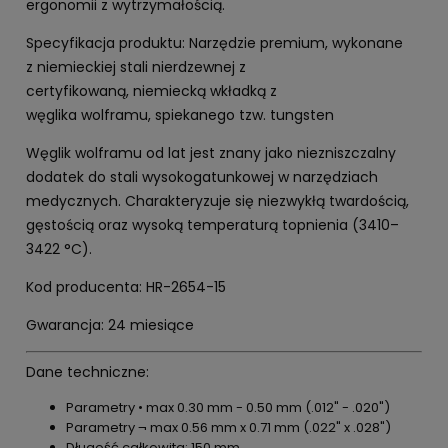
ergonomii z wytrzymałością.
Specyfikacja produktu: Narzędzie premium, wykonane
z niemieckiej stali nierdzewnej z
certyfikowaną, niemiecką wkładką z
węglika wolframu, spiekanego tzw. tungsten
Węglik wolframu od lat jest znany jako niezniszczalny
dodatek do stali wysokogatunkowej w narzędziach
medycznych. Charakteryzuje się niezwykłą twardością,
gęstością oraz wysoką temperaturą topnienia (3410–
3422 °C).
Kod producenta: HR-2654-15
Gwarancja: 24 miesiące
Dane techniczne:
Parametry • max 0.30 mm - 0.50 mm (.012" - .020")
Parametry ¬ max 0.56 mm x 0.71 mm (.022" x .028")
Długość całkowita: 150 mm