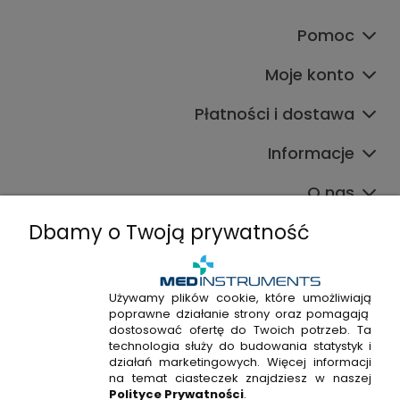
Pomoc
Moje konto
Płatności i dostawa
Informacje
O nas
Dbamy o Twoją prywatność
Używamy plików cookie, które umożliwiają
poprawne działanie strony oraz pomagają
+48 720 915 338
dostosować ofertę do Twoich potrzeb. Ta
+48 22 298 53 38
technologia służy do budowania statystyk i
działań marketingowych. Więcej informacji
Napisz do nas!
na temat ciasteczek znajdziesz w naszej
Polityce Prywatności
.