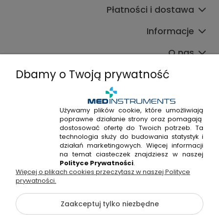
Płatności i dostawa
Informacje
O nas
Dbamy o Twoją prywatność
Używamy plików cookie, które umożliwiają
poprawne działanie strony oraz pomagają
+48 720 915 338
dostosować ofertę do Twoich potrzeb. Ta
+48 22 298 53 38
technologia służy do budowania statystyk i
działań marketingowych. Więcej informacji
Napisz do nas!
na temat ciasteczek znajdziesz w naszej
Polityce Prywatności
.
Więcej o plikach cookies przeczytasz w naszej Polityce
Hossa Medical Sp. z o. o. | ul. Kryształowa 33A, 01-356
prywatności.
Warszawa, woj. mazowieckie | NIP: 7010404814, REGON:
146982576, KRS: 0000491265
Zaakceptuj tylko niezbędne