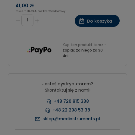
41,00 zł
zawiera 8% VAT, bez kosztów dostawy
Do koszyka
Kup ten produkt teraz -
zapłać za niego za 30
dni
Jesteś dystrybutorem?
Skontaktuj się z nami!
+48 720 915 338
+48 22 298 53 38
sklep@medinstruments.pl