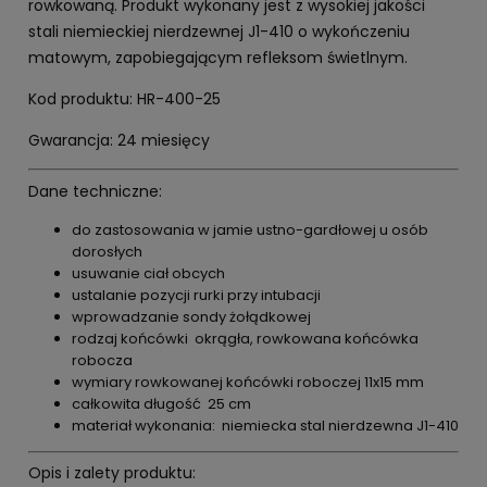
rowkowaną. Produkt wykonany jest z wysokiej jakości
stali niemieckiej nierdzewnej J1-410 o wykończeniu
matowym, zapobiegającym refleksom świetlnym.
Kod produktu: HR-400-25
Gwarancja: 24 miesięcy
Dane techniczne:
do zastosowania w jamie ustno-gardłowej u osób
dorosłych
usuwanie ciał obcych
ustalanie pozycji rurki przy intubacji
wprowadzanie sondy żołądkowej
rodzaj końcówki okrągła, rowkowana końcówka
robocza
wymiary rowkowanej końcówki roboczej 11x15 mm
całkowita długość 25 cm
materiał wykonania: niemiecka stal nierdzewna J1-410
Opis i zalety produktu: