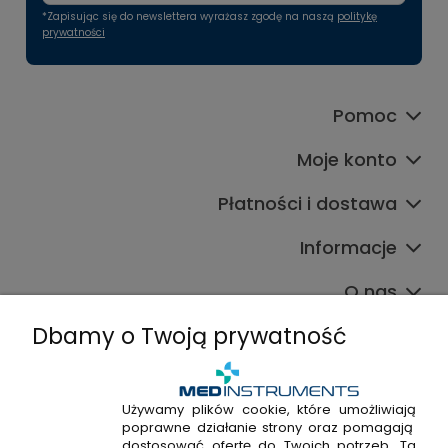
*Zapisując się do newslettera wyrażasz zgodę na naszą
politykę
prywatności
Pomoc
Moje konto
Płatności i dostawa
Informacje
O nas
Dbamy o Twoją prywatność
Używamy plików cookie, które umożliwiają
poprawne działanie strony oraz pomagają
+48 720 915 338
dostosować ofertę do Twoich potrzeb. Ta