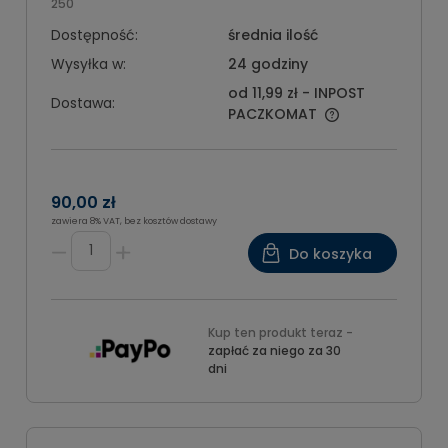
250
Dostępność:
średnia ilość
Wysyłka w:
24 godziny
od 11,99 zł
- INPOST
Dostawa:
PACZKOMAT
90,00 zł
zawiera 8% VAT, bez kosztów dostawy
Do koszyka
Kup ten produkt teraz -
zapłać za niego za 30
dni