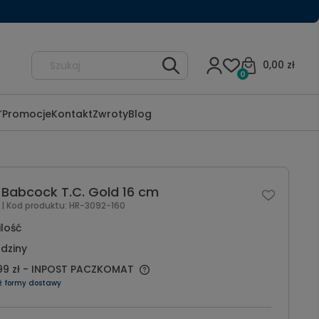
0,00 zł
0
Promocje
Kontakt
Zwroty
Blog
e Babcock T.C. Gold 16 cm
l
| Kod produktu:
HR-3092-160
ilość
dziny
99 zł
- INPOST PACZKOMAT
ź formy dostawy