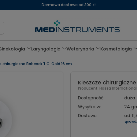
Darmowa dostawa od 300 zł
Ginekologia
Laryngologia
Weterynaria
Kosmetologia
e chirurgiczne Babcock T.C. Gold 16 cm
Kleszcze chirurgiczn
Producent:
Hossa Internationa
Dostępność:
duża 
Wysyłka w:
24 go
Dostawa:
od 11,
sprawd