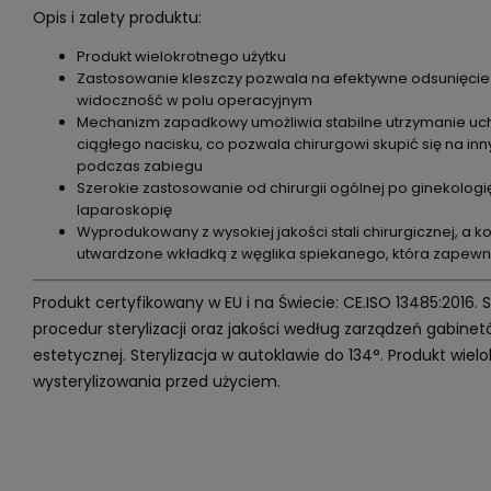
Opis i zalety produktu:
Produkt wielokrotnego użytku
Zastosowanie kleszczy pozwala na efektywne odsunięcie je
widoczność w polu operacyjnym
Mechanizm zapadkowy umożliwia stabilne utrzymanie uc
ciągłego nacisku, co pozwala chirurgowi skupić się na in
podczas zabiegu
Szerokie zastosowanie od chirurgii ogólnej po ginekologię
laparoskopię
Wyprodukowany z wysokiej jakości stali chirurgicznej, a k
utwardzone wkładką z węglika spiekanego, która zapewn
Produkt certyfikowany w EU i na Świecie: CE.ISO 13485:2016.
procedur sterylizacji oraz jakości według zarządzeń gabin
estetycznej. Sterylizacja w autoklawie do 134°. Produkt wi
wysterylizowania przed użyciem.