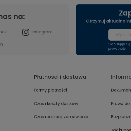
Zap
nas na:
Otrzymuj aktualne i
ook
Instagram
in
*Zapisując si
prywatności
Płatności i dostawa
Inform
Formy płatności
Dokument
Czas i koszty dostawy
Prawo do 
Czas realizacji zamówienia
Bezpiecz
Jak kupo