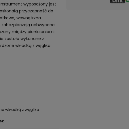
 Instrument wyposażony jest
doskonałą przyczepność do
datkowo, wewnętrzna
e zabezpieczają uchwycone
zony między pierścieniami
zie zostało wykonane z
wardzone wkładką z węglika
na wkładką z węglika
nek