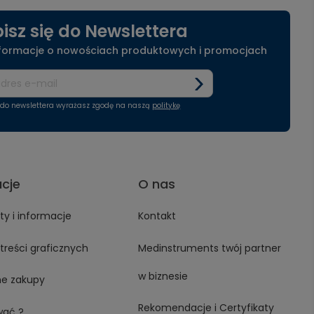
isz się do Newslettera
nformacje o nowościach produktowych i promocjach
ę do newslettera wyrażasz zgodę na naszą
politykę
acje
O nas
y i informacje
Kontakt
treści graficznych
Medinstruments twój partner
w biznesie
ne zakupy
Rekomendacje i Certyfikaty
wać ?