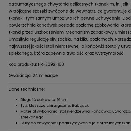
atraumatycznego chwytania delikatnych tkanek m. in. jelit.
w trójkątne szczęki zwrócone do wewnątrz, co gwarantuje 
tkanek i tym samym umożliwia ich pewne uchwycenie. Do
powierzchnia końcówek posiada poziome ząbkowania, któr
tkanki przed uszkodzeniem. Mechanizm zapadkowy umieszc
umożliwia regulację siły zacisku na kilku poziomach. Narzęd
najwyższej jakości stali nierdzewnej, a końcówki zostały ut
spiekanego, która zapewnia trwałość oraz wytrzymałość.
Kod produktu: HR-3092-160
Gwarancja: 24 miesiące
Dane techniczne:
Długość całkowita: 16 cm
Typ: kleszcze chirurgiczne, Babcock
Materiał wykonania: stal nierdzewna, końcówka utwardzo
spiekanego
Służy do chwytania i podtrzymywania jelit oraz innych tka