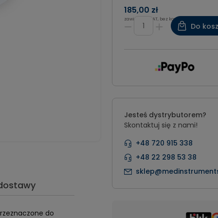
185,00 zł
zawiera 8% VAT, bez kosztów dostawy
Do kos
Jesteś dystrybutorem?
Skontaktuj się z nami!
+48 720 915 338
+48 22 298 53 38
sklep@medinstruments
 dostawy
 przeznaczone do