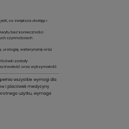
lit, co zwiększa dostęp i
hwytu bez konieczności
nych czynnościach
, urologię, weterynarię oraz
ońcówki zostały
ia trwałość oraz wytrzymałość
 Spełnia wszystkie wymogi dla
etów i placówek medycyny
elokrotnego użytku, wymaga