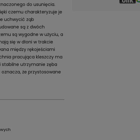
znaczonego do usunięcia.
zięki czemu charakteryzuje je
ie uchwycić ząb
zbudowane są z dwóch
 czemu są wygodne w użyciu, a
ają się w dłoni w trakcie
wana między rękojeściami
zchnia pracująca kleszczy ma
i stabilne utrzymanie zęba
a oznacza, że przystosowane
awych