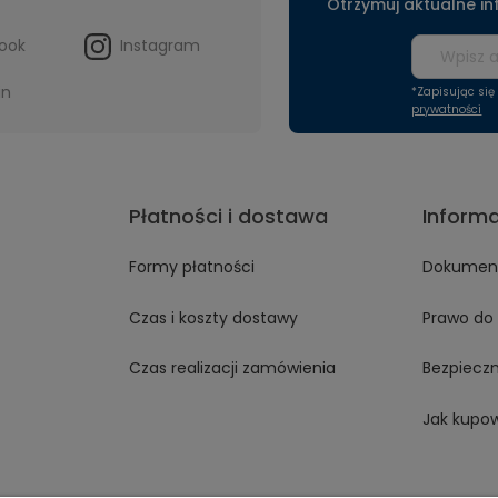
Otrzymuj aktualne i
ook
Instagram
in
*Zapisując si
prywatności
Płatności i dostawa
Inform
Formy płatności
Dokument
Czas i koszty dostawy
Prawo do 
Czas realizacji zamówienia
Bezpiecz
Jak kupo