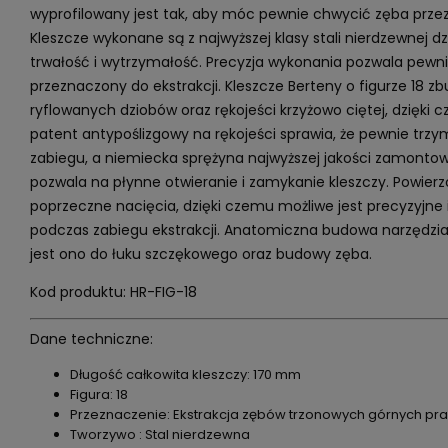
wyprofilowany jest tak, aby móc pewnie chwycić zęba prze
Kleszcze wykonane są z najwyższej klasy stali nierdzewnej d
trwałość i wytrzymałość. Precyzja wykonania pozwala pewn
przeznaczony do ekstrakcji. Kleszcze Berteny o figurze 18 
ryflowanych dziobów oraz rękojeści krzyżowo ciętej, dzięki
patent antypoślizgowy na rękojeści sprawia, że pewnie trzym
zabiegu, a niemiecka sprężyna najwyższej jakości zamonto
pozwala na płynne otwieranie i zamykanie kleszczy. Powier
poprzeczne nacięcia, dzięki czemu możliwe jest precyzyjne 
podczas zabiegu ekstrakcji. Anatomiczna budowa narzędzi
jest ono do łuku szczękowego oraz budowy zęba.
Kod produktu: HR-FIG-18
Dane techniczne:
Długość całkowita kleszczy: 170 mm
Figura: 18
Przeznaczenie: Ekstrakcja zębów trzonowych górnych pr
Tworzywo : Stal nierdzewna