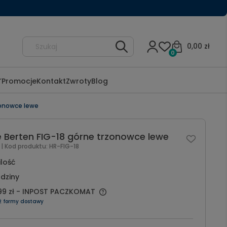
0,00 zł
0
Promocje
Kontakt
Zwroty
Blog
zonowce lewe
e Berten FIG-18 górne trzonowce lewe
l
| Kod produktu:
HR-FIG-18
ilość
dziny
99 zł
- INPOST PACZKOMAT
ź formy dostawy