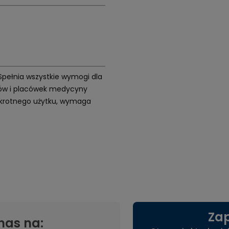
 Spełnia wszystkie wymogi dla
etów i placówek medycyny
elokrotnego użytku, wymaga
Zap
nas na: