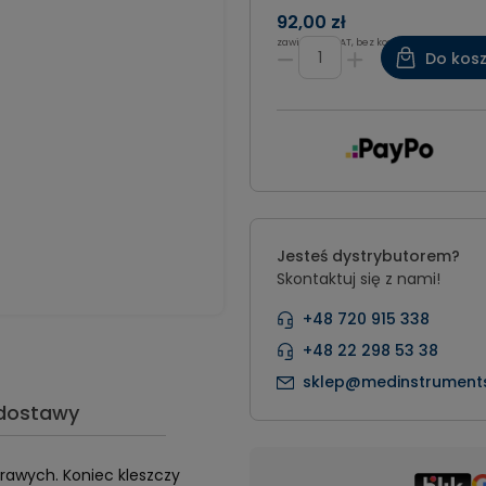
92,00 zł
zawiera 8% VAT, bez kosztów dostawy
Do kos
Jesteś dystrybutorem?
Skontaktuj się z nami!
+48 720 915 338
+48 22 298 53 38
sklep@medinstruments
 dostawy
rawych. Koniec kleszczy