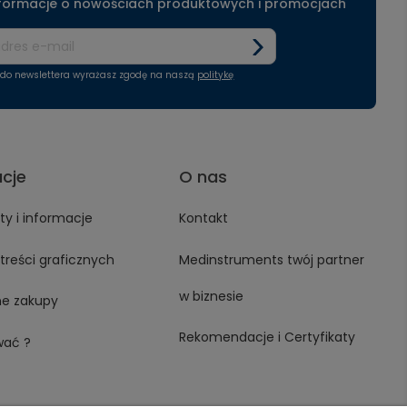
nformacje o nowościach produktowych i promocjach
ę do newslettera wyrażasz zgodę na naszą
politykę
acje
O nas
y i informacje
Kontakt
treści graficznych
Medinstruments twój partner
w biznesie
ne zakupy
Rekomendacje i Certyfikaty
wać ?