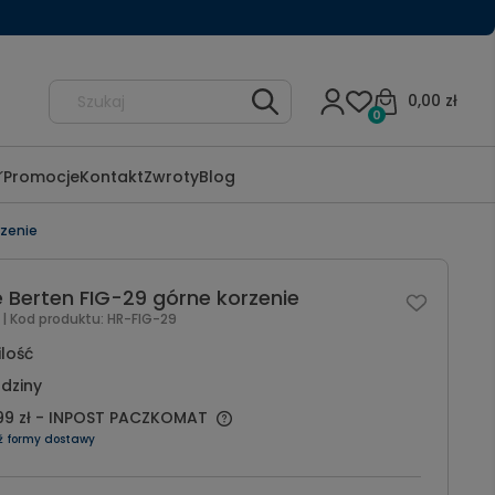
0,00 zł
0
Promocje
Kontakt
Zwroty
Blog
rzenie
e Berten FIG-29 górne korzenie
l
| Kod produktu:
HR-FIG-29
ilość
dziny
99 zł
- INPOST PACZKOMAT
ź formy dostawy