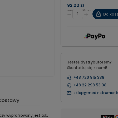
92,00 zł
zawiera 8% VAT, bez kosztów dostawy
Do kos
Jesteś dystrybutorem?
Skontaktuj się z nami!
+48 720 915 338
+48 22 298 53 38
sklep@medinstruments
 dostawy
czy wyprofilowany jest tak,