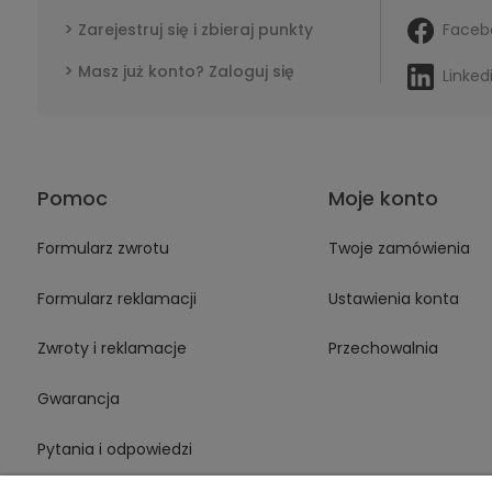
Faceb
Zarejestruj się i zbieraj punkty
Masz już konto? Zaloguj się
Linked
Pomoc
Moje konto
Formularz zwrotu
Twoje zamówienia
Formularz reklamacji
Ustawienia konta
Zwroty i reklamacje
Przechowalnia
Gwarancja
Pytania i odpowiedzi