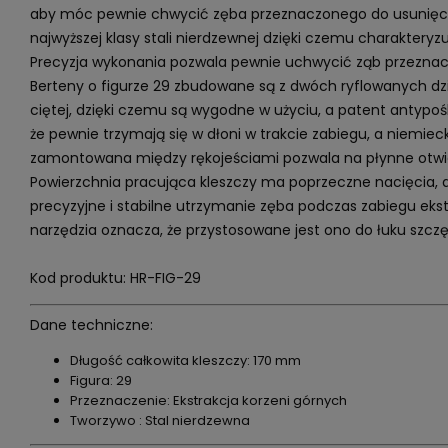
aby móc pewnie chwycić zęba przeznaczonego do usunięci
najwyższej klasy stali nierdzewnej dzięki czemu charakteryzu
Precyzja wykonania pozwala pewnie uchwycić ząb przeznaczo
Berteny o figurze 29 zbudowane są z dwóch ryflowanych dzi
ciętej, dzięki czemu są wygodne w użyciu, a patent antypośl
że pewnie trzymają się w dłoni w trakcie zabiegu, a niemiec
zamontowana między rękojeściami pozwala na płynne otwier
Powierzchnia pracująca kleszczy ma poprzeczne nacięcia, d
precyzyjne i stabilne utrzymanie zęba podczas zabiegu eks
narzędzia oznacza, że przystosowane jest ono do łuku szc
Kod produktu: HR-FIG-29
Dane techniczne:
Długość całkowita kleszczy: 170 mm
Figura: 29
Przeznaczenie: Ekstrakcja korzeni górnych
Tworzywo : Stal nierdzewna