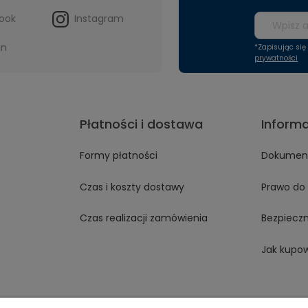
ook
Instagram
in
*Zapisując si
prywatności
Płatności i dostawa
Inform
Formy płatności
Dokument
Czas i koszty dostawy
Prawo do 
Czas realizacji zamówienia
Bezpiecz
Jak kupo