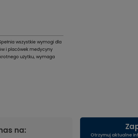
 Spełnia wszystkie wymogi dla
etów i placówek medycyny
elokrotnego użytku, wymaga
Zap
nas na:
Otrzymuj aktualne i