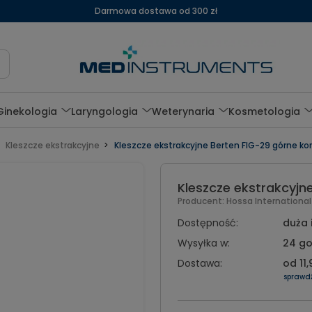
Darmowa dostawa od 300 zł
Ginekologia
Laryngologia
Weterynaria
Kosmetologia
Kleszcze ekstrakcyjne
Kleszcze ekstrakcyjne Berten FIG-29 górne ko
Kleszcze ekstrakcyjn
Producent:
Hossa Internationa
Dostępność:
duża 
Wysyłka w:
24 go
Dostawa:
od 11,
sprawd