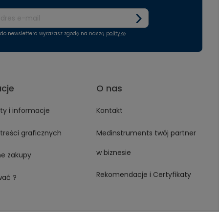
ę do newslettera wyrażasz zgodę na naszą
politykę
acje
O nas
y i informacje
Kontakt
treści graficznych
Medinstruments twój partner
w biznesie
ne zakupy
Rekomendacje i Certyfikaty
wać ?