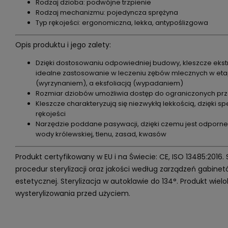
Rodzaj dzioba: podwójne trzpienie
Rodzaj mechanizmu: pojedyncza sprężyna
Typ rękojeści: ergonomiczna, lekka, antypoślizgowa
Opis produktu i jego zalety:
Dzięki dostosowaniu odpowiedniej budowy, kleszcze ekstr
idealne zastosowanie w leczeniu zębów mlecznych w et
(wyrzynaniem), a eksfoliacją (wypadaniem)
Rozmiar dziobów umożliwia dostęp do ograniczonych prz
Kleszcze charakteryzują się niezwykłą lekkością, dzięki s
rękojeści
Narzędzie poddane pasywacji, dzięki czemu jest odporne
wody królewskiej, tlenu, zasad, kwasów
Produkt certyfikowany w EU i na Świecie: CE, ISO 13485:2016.
procedur sterylizacji oraz jakości według zarządzeń gabin
estetycznej. Sterylizacja w autoklawie do 134°. Produkt wi
wysterylizowania przed użyciem.