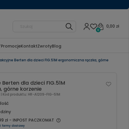
0,00 zł
0
Promocje
Kontakt
Zwroty
Blog
akcyjne Berten dla dzieci FIG.51M ergonomiczna rączka, górne
 Berten dla dzieci FIG.51M
, górne korzenie
l
| Kod produktu:
HR-A1209-FIG-51M
ilość
dziny
99 zł
- INPOST PACZKOMAT
ź formy dostawy