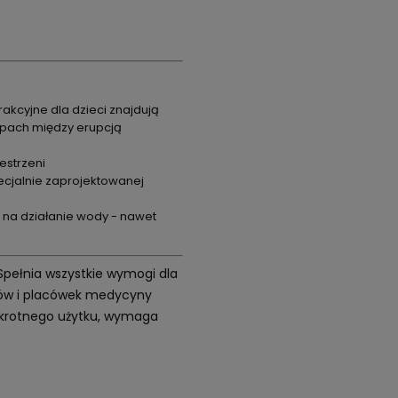
akcyjne dla dzieci znajdują
apach między erupcją
estrzeni
pecjalnie zaprojektowanej
 na działanie wody - nawet
 Spełnia wszystkie wymogi dla
etów i placówek medycyny
elokrotnego użytku, wymaga