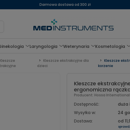
Darmowa dostawa od 300 zł
Ginekologia
Laryngologia
Weterynaria
Kosmetologia
Kleszcze
Kleszcze ekstrakcyjne dla
Kleszcze ekstr
trakcyjne
dzieci
korzenie
Kleszcze ekstrakcyjne
ergonomiczna rączka
Producent:
Hossa Internationa
Dostępność:
duża 
Wysyłka w:
24 go
Dostawa:
od 11,
sprawd