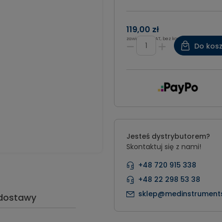
119,00 zł
zawiera 8% VAT, bez kosztów dostawy
Do kos
Jesteś dystrybutorem?
Skontaktuj się z nami!
+48 720 915 338
+48 22 298 53 38
sklep@medinstruments
 dostawy