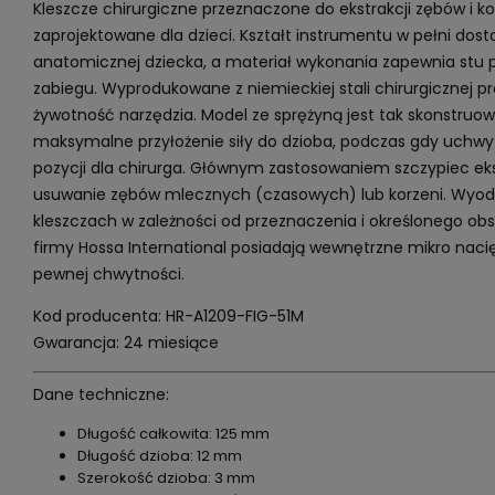
Kleszcze chirurgiczne przeznaczone do ekstrakcji zębów i kor
zaprojektowane dla dzieci. Kształt instrumentu w pełni do
anatomicznej dziecka, a materiał wykonania zapewnia stu
zabiegu. Wyprodukowane z niemieckiej stali chirurgicznej 
żywotność narzędzia. Model ze sprężyną jest tak skonstruo
maksymalne przyłożenie siły do dzioba, podczas gdy uchwy
pozycji dla chirurga. Głównym zastosowaniem szczypiec ek
usuwanie zębów mlecznych (czasowych) lub korzeni. Wyodr
kleszczach w zależności od przeznaczenia i określonego obs
firmy Hossa International posiadają wewnętrzne mikro nac
pewnej chwytności.
Kod producenta: HR-A1209-FIG-51M
Gwarancja: 24 miesiące
Dane techniczne:
Długość całkowita: 125 mm
Długość dzioba: 12 mm
Szerokość dzioba: 3 mm