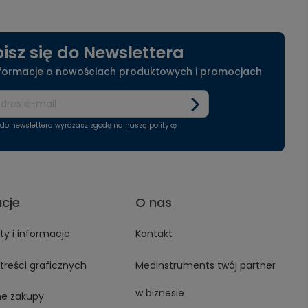
isz się do Newslettera
nformacje o nowościach produktowych i promocjach
ę do newslettera wyrażasz zgodę na naszą
politykę
acje
O nas
y i informacje
Kontakt
treści graficznych
Medinstruments twój partner
w biznesie
ne zakupy