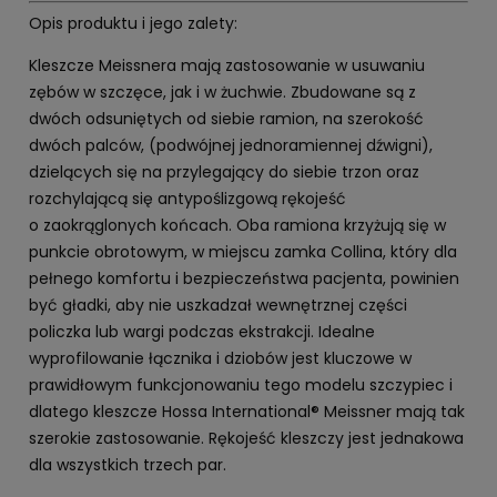
Opis produktu i jego zalety:
Kleszcze Meissnera mają zastosowanie w usuwaniu
zębów w szczęce, jak i w żuchwie. Zbudowane są z
dwóch odsuniętych od siebie ramion, na szerokość
dwóch palców, (podwójnej jednoramiennej dźwigni),
dzielących się na przylegający do siebie trzon oraz
rozchylającą się antypoślizgową rękojeść
o zaokrąglonych końcach. Oba ramiona krzyżują się w
punkcie obrotowym, w miejscu zamka Collina, który dla
pełnego komfortu i bezpieczeństwa pacjenta, powinien
być gładki, aby nie uszkadzał wewnętrznej części
policzka lub wargi podczas ekstrakcji. Idealne
wyprofilowanie łącznika i dziobów jest kluczowe w
prawidłowym funkcjonowaniu tego modelu szczypiec i
dlatego kleszcze Hossa International® Meissner mają tak
szerokie zastosowanie. Rękojeść kleszczy jest jednakowa
dla wszystkich trzech par.