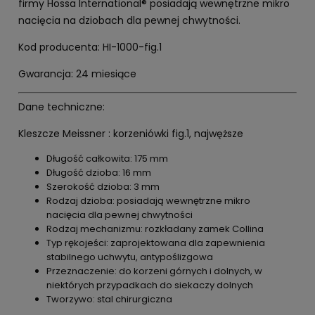
firmy Hossa International® posiadają wewnętrzne mikro
nacięcia na dziobach dla pewnej chwytności.
Kod producenta: HI-1000-fig.1
Gwarancja: 24 miesiące
Dane techniczne:
Kleszcze Meissner : korzeniówki fig.1, najwęższe
Długość całkowita: 175 mm
Długość dzioba: 16 mm
Szerokość dzioba: 3 mm
Rodzaj dzioba: posiadają wewnętrzne mikro
nacięcia dla pewnej chwytności
Rodzaj mechanizmu: rozkładany zamek Collina
Typ rękojeści: zaprojektowana dla zapewnienia
stabilnego uchwytu, antypoślizgowa
Przeznaczenie: do korzeni górnych i dolnych, w
niektórych przypadkach do siekaczy dolnych
Tworzywo: stal chirurgiczna