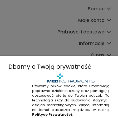
Pomoc
Moje konto
Płatności i dostawa
Informacje
O nas
Dbamy o Twoją prywatność
Używamy plików cookie, które umożliwiają
poprawne działanie strony oraz pomagają
+48 720 915 338
dostosować ofertę do Twoich potrzeb. Ta
+48 22 298 53 38
technologia służy do budowania statystyk i
działań marketingowych. Więcej informacji
Napisz do nas!
na temat ciasteczek znajdziesz w naszej
Polityce Prywatności
.