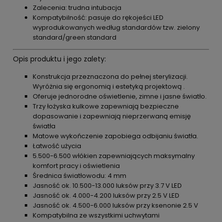
Zalecenia: trudna intubacja
Kompatybilność: pasuje do rękojeści LED
wyprodukowanych według standardów tzw. zielony
standard/green standard
Opis produktu i jego zalety:
Konstrukcja przeznaczona do pełnej sterylizacji.
Wyróżnia się ergonomią i estetyką projektową .
Oferuje jednorodne oświetlenie, zimne i jasne światło.
Trzy łożyska kulkowe zapewniają bezpieczne
dopasowanie i zapewniają nieprzerwaną emisję
światła
Matowe wykończenie zapobiega odbijaniu światła.
Łatwość użycia
5.500-6.500 włókien zapewniających maksymalny
komfort pracy i oświetlenia
Średnica światłowodu: 4 mm
Jasność ok. 10.500-13.000 luksów przy 3.7 V LED
Jasność ok. 4.000-4.200 luksów przy 2.5 V LED
Jasność ok. 4.500-6.000 luksów przy ksenonie 2.5 V
Kompatybilna ze wszystkimi uchwytami