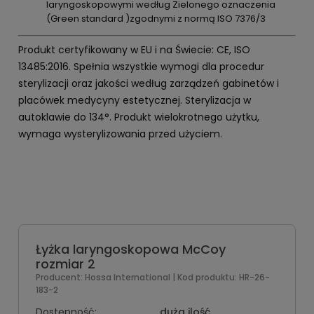
laryngoskopowymi według Zielonego oznaczenia
(Green standard )zgodnymi z normą ISO 7376/3
Produkt certyfikowany w EU i na Świecie: CE, ISO
13485:2016. Spełnia wszystkie wymogi dla procedur
sterylizacji oraz jakości według zarządzeń gabinetów i
placówek medycyny estetycznej. Sterylizacja w
autoklawie do 134°. Produkt wielokrotnego użytku,
wymaga wysterylizowania przed użyciem.
Łyżka laryngoskopowa McCoy
rozmiar 2
Producent:
Hossa International
| Kod produktu:
HR-26-
183-2
Dostępność:
duża ilość