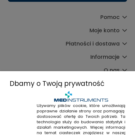
Pomoc
Moje konto
Płatności i dostawa
Informacje
O nas
Dbamy o Twoją prywatność
Używamy plików cookie, które umożliwiają
poprawne działanie strony oraz pomagają
+48 720 915 338
dostosować ofertę do Twoich potrzeb. Ta
+48 22 298 53 38
technologia służy do budowania statystyk i
działań marketingowych. Więcej informacji
Napisz do nas!
na temat ciasteczek znajdziesz w naszej