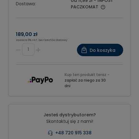
od 11,99 zł
- INPOST
Dostawa:
PACZKOMAT
189,00 zł
zawiera 8% VAT, bez kosztów dostawy
Do koszyka
Kup ten produkt teraz -
zapłać za niego za 30
dni
Jesteś dystrybutorem?
Skontaktuj się z nami!
+48 720 915 338