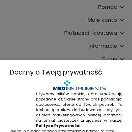
Pomoc
Moje konto
Płatności i dostawa
Informacje
O nas
Dbamy o Twoją prywatność
Używamy plików cookie, które umożliwiają
poprawne działanie strony oraz pomagają
+48 720 915 338
dostosować ofertę do Twoich potrzeb. Ta
+48 22 298 53 38
technologia służy do budowania statystyk i
działań marketingowych. Więcej informacji
Napisz do nas!
na temat ciasteczek znajdziesz w naszej
Polityce Prywatności
.
Więcej o plikach cookies przeczytasz w naszej Polityce