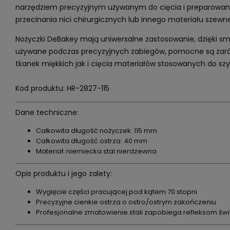
narzędziem precyzyjnym używanym do cięcia i preparowani
przecinania nici chirurgicznych lub innego materiału szewn
Nożyczki DeBakey mają uniwersalne zastosowanie, dzięki 
używane podczas precyzyjnych zabiegów, pomocne są zaró
tkanek miękkich jak i cięcia materiałów stosowanych do szy
Kod produktu: HR-2827-115
Dane techniczne:
Całkowita długość nożyczek: 115 mm
Całkowita długość ostrza: 40 mm
Materiał: niemiecka stal nierdzewna
Opis produktu i jego zalety:
Wygięcie części pracującej pod kątem 70 stopni
Precyzyjne cienkie ostrza o ostro/ostrym zakończeniu
Profesjonalne zmatowienie stali zapobiega refleksom św