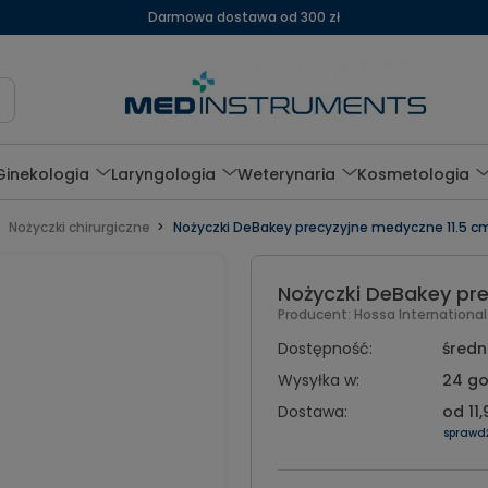
Darmowa dostawa od 300 zł
Ginekologia
Laryngologia
Weterynaria
Kosmetologia
Nożyczki chirurgiczne
Nożyczki DeBakey precyzyjne medyczne 11.5 c
Nożyczki DeBakey pr
Producent:
Hossa Internationa
Dostępność:
średni
Wysyłka w:
24 go
Dostawa:
od 11,
sprawd