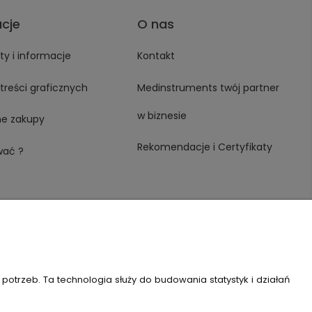
acje
O nas
y i informacje
Kontakt
treści graficznych
Medinstruments twój partner
w biznesie
ne zakupy
Rekomendacje i Certyfikaty
wać ?
trzeb. Ta technologia służy do budowania statystyk i działań