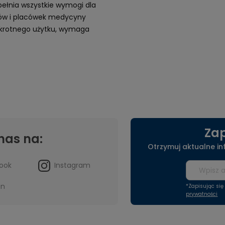
Spełnia wszystkie wymogi dla
etów i placówek medycyny
elokrotnego użytku, wymaga
Zap
nas na:
Otrzymuj aktualne i
ook
Instagram
in
*Zapisując si
prywatności