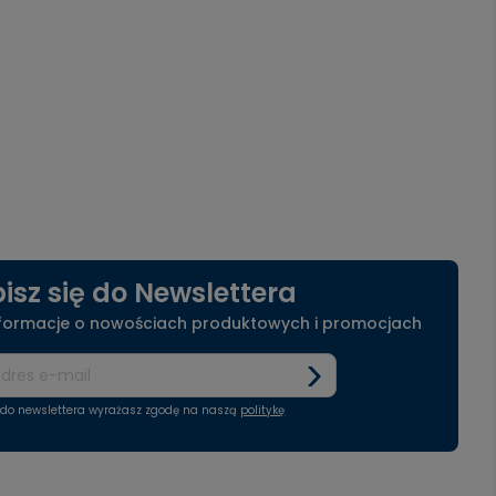
isz się do Newslettera
nformacje o nowościach produktowych i promocjach
ę do newslettera wyrażasz zgodę na naszą
politykę