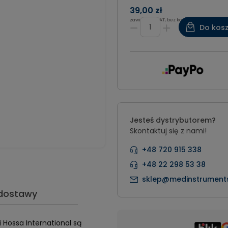
39,00 zł
zawiera 8% VAT, bez kosztów dostawy
Do kos
Jesteś dystrybutorem?
Skontaktuj się z nami!
+48 720 915 338
+48 22 298 53 38
sklep@medinstruments
 dostawy
 Hossa International są