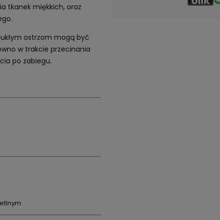
a tkanek miękkich, oraz
ego.
smukłym ostrzom mogą być
wno w trakcie przecinania
cia po zabiegu.
ietlnym