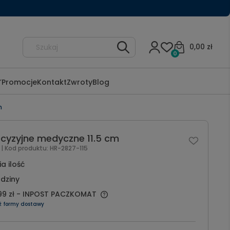
0,00 zł
0
Promocje
Kontakt
Zwroty
Blog
m
ecyzyjne medyczne 11.5 cm
l
| Kod produktu:
HR-2827-115
a ilość
dziny
99 zł
- INPOST PACZKOMAT
ź formy dostawy