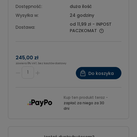
Dostępność:
duża ilość
Wysyłka w:
24 godziny
od 11,99 zł
- INPOST
Dostawa:
PACZKOMAT
245,00 zł
zawiera 8% VAT, bez kosztów dostawy
Do koszyka
Kup ten produkt teraz -
zapłać za niego za 30
dni
Jesteś dystrybutorem?