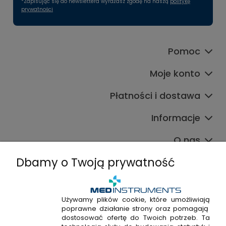
*Zapisując się do newslettera wyrażasz zgodę na naszą
politykę
prywatności
Pomoc
Moje konto
Płatności i dostawa
Informacje
O nas
Dbamy o Twoją prywatność
Używamy plików cookie, które umożliwiają
poprawne działanie strony oraz pomagają
+48 720 915 338
dostosować ofertę do Twoich potrzeb. Ta
+48 22 298 53 38